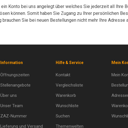
e ein Konto bei uns angelegt über welches Sie jederzeit all Ihre
lösen können. Somit haben Sie Zugang zu Ihrer persönlichen Beste
ig brauchen Sie bei neuen Bestellungen nicht mehr Ihre Adresse a
Information
Hilfe & Service
Mein Ko
Öffnungszeiten
Kontakt
Mein Ko
Stellenangebote
Vergleichsliste
Bestellu
Über uns
Warenkorb
Adresse
Unser Team
Wunschliste
Warenko
ZAZ-Nummer
Suchen
Wunschli
Lieferung und Versand
Themenwelten