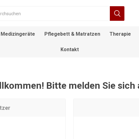
Medizingeräte
Pflegebett & Matratzen
Therapie
Kontakt
RÄT
FIEBERTHERMOMETER
BEWEGUNGSTRAINER
ALLTAGSHILFEN
NACHTTISCH
DECKENLIFTE
DUSCH- UND
ROLLSTUHL
DESINFEKTIONSMITTEL
ELEKTROROLLSTUHL
INFUSIONSSTÄNDER
LAGERUNGSKISSEN
EINSTIEGSHILFEN
AUFSTEHSESSEL
POOL LIFTE
F
TOILETTENSTÜHLE
llkommen! Bitte melden Sie sich 
tzer