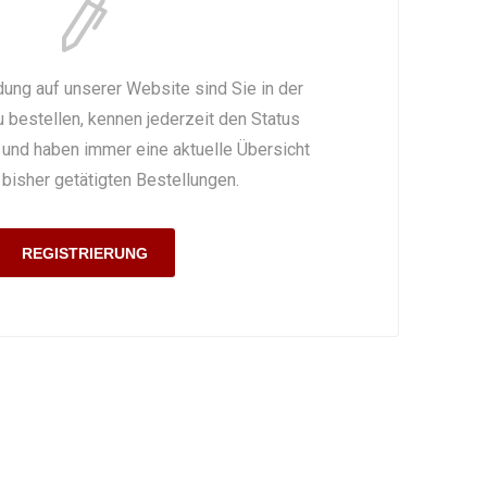
OLLATOR ZUBEHÖR
SCHMERZTHERAPIE
WAAGE
PATIENTENTRANSFER
GEHWAGEN
ung auf unserer Website sind Sie in der
 bestellen, kennen jederzeit den Status
 und haben immer eine aktuelle Übersicht
 bisher getätigten Bestellungen.
REGISTRIERUNG