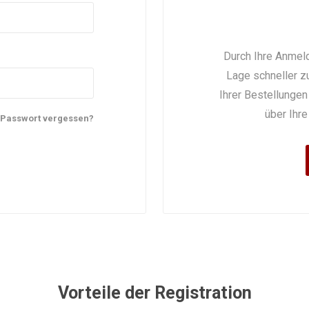
NTRATOR
STETHOSKOP
WAAGEN
TOILETTENSITZERHÖHUNG
SCHUHE / SOCKEN /
LAGERUNGSHILFEN
ELEKTROMOBIL
PRAXISEINRICHTUNG
TOILETTENSTÜHLE
GEHHILFEN
STÜHLE
R
FINKEN
Durch Ihre Anmeld
Lage schneller zu
Ihrer Bestellungen
über Ihre
Passwort vergessen?
TE
Vorteile der Registration