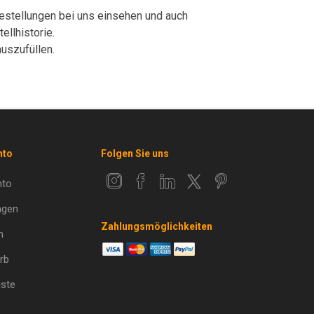
 Bestellungen bei uns einsehen und auch
llhistorie.
uszufüllen.
nto
Folgen Sie uns
nto
ngen
Zahlungsmöglichkeiten
n
rb
ste