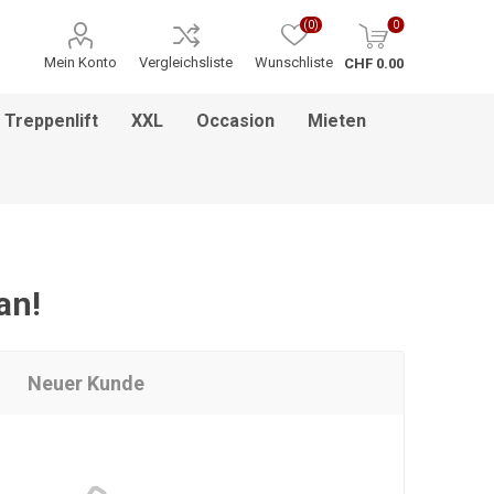
(0)
0
Mein Konto
Vergleichsliste
Wunschliste
CHF 0.00
Treppenlift
XXL
Occasion
Mieten
ITNESS / MASSAGE
INHALATIONSGERÄT
ESSEN & TRINKEN
HILFSANTRIEBE
PFLEGEBETTEN
HEBEBÜHNEN
HANDGRIFF
BADEZIMMEREINRICHTUNG
MEDIKAMENTENKÜHLSCHRANK
BETT IM BETT SYSTEM
PFLEGEROLLSTUHL
GREIFZANGEN
KINDERREHA
ZUBEHÖR
FSB
an!
Neuer Kunde