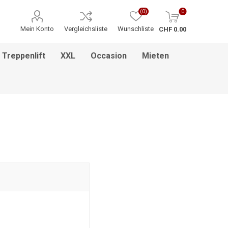
(0)
0
Mein Konto
Vergleichsliste
Wunschliste
CHF 0.00
Treppenlift
XXL
Occasion
Mieten
ITNESS / MASSAGE
INHALATIONSGERÄT
ESSEN & TRINKEN
HILFSANTRIEBE
PFLEGEBETTEN
HEBEBÜHNEN
HANDGRIFF
BADEZIMMEREINRICHTUNG
MEDIKAMENTENKÜHLSCHRANK
BETT IM BETT SYSTEM
PFLEGEROLLSTUHL
GREIFZANGEN
KINDERREHA
ZUBEHÖR
FSB