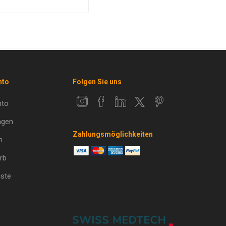
nto
Folgen Sie uns
nto
ngen
Zahlungsmöglichkeiten
n
rb
ste