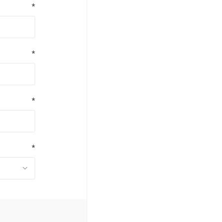
*
*
*
*