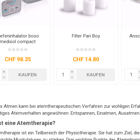
iefeninhalator boso
Filter Pari Boy
Ansc
medisol compact
CHF 98.35
CHF 14.80
i
i
KAUFEN
KAUFEN
h
h
es Atmen kann bei atemtherapeutischen Verfahren zur wohligen Erfa
chtiges Atemverhalten angewöhnen: Entspannen, Einatmen, Ausatmen
st eine Atemtherapie?
mtherapie ist ein Teilbereich der Physiotherapie. Sie hat zum Ziel,
ächte Muskulaturen zu stärken. Drei wichtige Punkte der Atemphysi