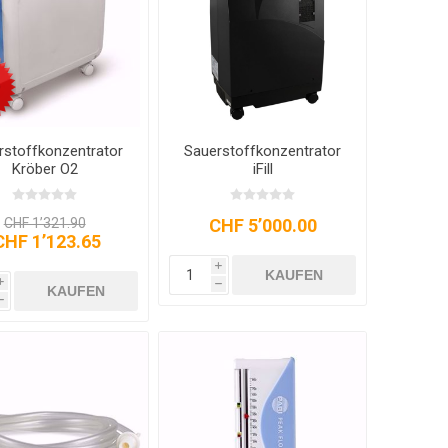
rstoffkonzentrator
Sauerstoffkonzentrator
Kröber O2
iFill
CHF 1’321.90
CHF 5’000.00
CHF 1’123.65
i
KAUFEN
i
h
KAUFEN
h