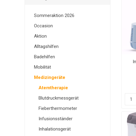
NIERENSCHALEN
SAUERSTOFFKONZE
TREPPENSTEIGER
EINKAUFSHILFEN
MEDIKAMENTE
INKONTINENZ
NOTRUFSYSTEME
KÖRPERPFLEGE
SITZKISSEN
RAMPE
Sommeraktion 2026
Occasion
Aktion
Alltagshilfen
Badehilfen
I
Mobilität
Medizingeräte
TRANSPORTSTUHL
WÄRME UND KÄLTE
LAMMFELL-PRODUK
Atemtherapie
Blutdruckmessgerät
Fieberthermometer
Infusionsständer
Inhalationsgerät