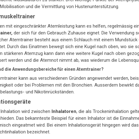
Mobilisation und die Vermittlung von Hustenunterstützung.
uskeltrainer
n mit eingeschränkter Atemleistung kann es helfen, regelmässig ein
ainer
,
der sich für den Gebrauch Zuhause eignet. Die Verwendung so
cher Atemtrainer besteht aus einem Schlauch mit einem Mundstück u
tet. Durch das Einatmen bewegt sich eine Kugel nach oben, wo sie so
en stärkeren Atemzug kann dann eine weitere Kugel nach oben gezo
sert werden und die Atemnot nimmt ab, was wiederum die Lebensqual
nd die Anwendungsbereiche für einen Atemtrainer?
emtrainer kann aus verschiedenen Gründen angewendet werden, beis
migkeit oder bei Problemen mit den Bronchien. Ausserdem bewirkt da
belastungs- und Nikotinrückständen.
ationsgeräte
 Inhalation wird zwischen
Inhalatoren
, die als Trockeninhalation gel
hieden. Das bekannteste Beispiel für einen Inhalator ist die Einnah
isch eingeatmet wird. Bei einem Inhalationsgerät hingegen wird da
chtinhalation bezeichnet.