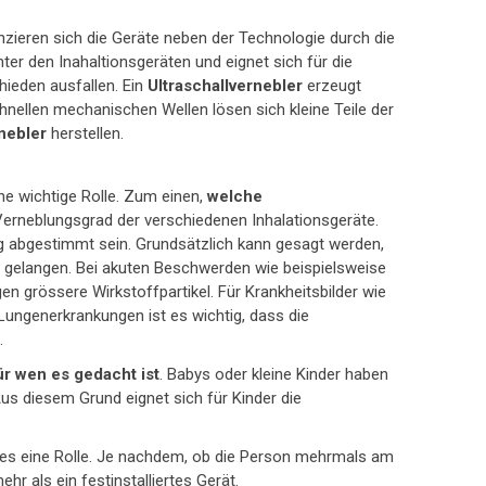
enzieren sich die Geräte neben der Technologie durch die
nter den Inahaltionsgeräten und eignet sich für die
hieden ausfallen. Ein
Ultraschallvernebler
erzeugt
hnellen mechanischen Wellen lösen sich kleine Teile der
nebler
herstellen.
ne wichtige Rolle. Zum einen,
welche
Verneblungsgrad der verschiedenen Inhalationsgeräte.
g abgestimmt sein. Grundsätzlich kann gesagt werden,
ege gelangen. Bei akuten Beschwerden wie beispielsweise
grössere Wirkstoffpartikel. Für Krankheitsbilder wie
Lungenerkrankungen ist es wichtig, dass die
.
ür wen es gedacht ist
. Babys oder kleine Kinder haben
us diesem Grund eignet sich für Kinder die
tes eine Rolle. Je nachdem, ob die Person mehrmals am
hr als ein festinstalliertes Gerät.