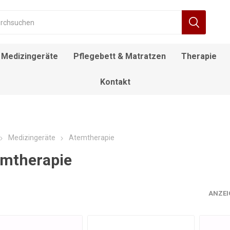
Medizingeräte
Pflegebett & Matratzen
Therapie
Kontakt
RÄT
FIEBERTHERMOMETER
BEWEGUNGSTRAINER
ALLTAGSHILFEN
NACHTTISCH
DECKENLIFTE
DUSCH- UND
ROLLSTUHL
DESINFEKTIONSMITTEL
ELEKTROROLLSTUHL
INFUSIONSSTÄNDER
LAGERUNGSKISSEN
EINSTIEGSHILFEN
AUFSTEHSESSEL
POOL LIFTE
F
TOILETTENSTÜHLE
Medizingeräte
Atemtherapie
mtherapie
ANZEI