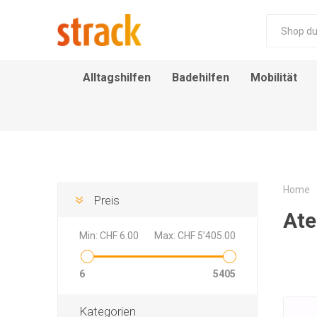
Alltagshilfen
Badehilfen
Mobilität
ROLLSTUHLKISSEN &
TREPPENLIFTE MIT
SICHTSCHUTZ &
ATEMTHERAPIE
PFLEGEBETT
BADEHILFEN
AN- UND
BLUTDRUCKMESSGE
PLATTFORMLIFTE
STATIONSWAGEN
ANTI RUTSCH
DUSCHSTUHL
MATRATZEN
ROLLATOR
AUSZIEHHILFEN
TRENNWAND
ZUBEHÖR
SITZ
Home
Preis
Ate
Min:
CHF 6.00
Max:
CHF 5’405.00
6
5405
Kategorien