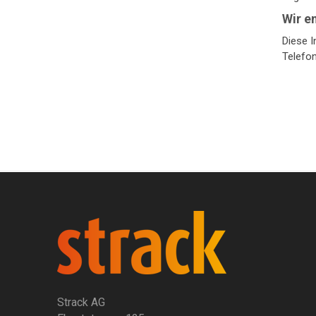
Wir e
Diese I
Telefon
Strack AG