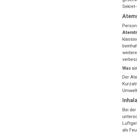
Sekret-
Atemm
Persone
Atemtr
klassis
beinhal
weiter
verbes
Was si
Der At
Kurzat
Umwelt
Inhal
Bei der
untersc
Luftgem
als Feu