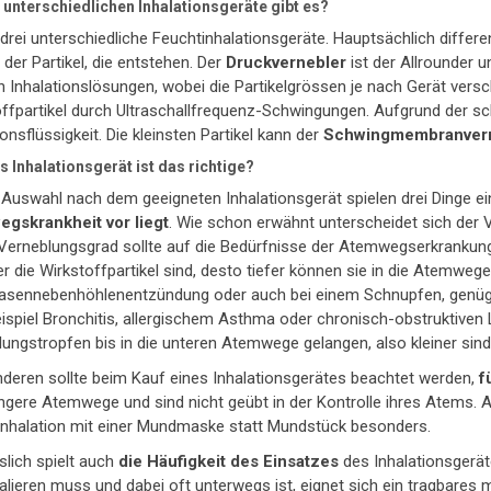
unterschiedlichen Inhalationsgeräte gibt es?
 drei unterschiedliche Feuchtinhalationsgeräte. Hauptsächlich differ
der Partikel, die entstehen. Der
Druckvernebler
ist der Allrounder u
 Inhalationslösungen, wobei die Partikelgrössen je nach Gerät versc
ffpartikel durch Ultraschallfrequenz-Schwingungen. Aufgrund der sc
ionsflüssigkeit. Die kleinsten Partikel kann der
Schwingmembranver
 Inhalationsgerät ist das richtige?
 Auswahl nach dem geeigneten Inhalationsgerät spielen drei Dinge ei
gskrankheit vor liegt
. Wie schon erwähnt unterscheidet sich der 
 Verneblungsgrad sollte auf die Bedürfnisse der Atemwegserkrankun
ner die Wirkstoffpartikel sind, desto tiefer können sie in die Atemw
Nasennebenhöhlenentzündung oder auch bei einem Schnupfen, genügen 
spiel Bronchitis, allergischem Asthma oder chronisch-obstruktiven 
ungstropfen bis in die unteren Atemwege gelangen, also kleiner sind
deren sollte beim Kauf eines Inhalationsgerätes beachtet werden,
f
gere Atemwege und sind nicht geübt in der Kontrolle ihres Atems. A
inhalation mit einer Mundmaske statt Mundstück besonders.
slich spielt auch
die Häufigkeit des Einsatzes
des Inhalationsgerä
alieren muss und dabei oft unterwegs ist, eignet sich ein tragbares me