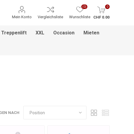
(0)
0
Mein Konto
Vergleichsliste
Wunschliste
CHF 0.00
Treppenlift
XXL
Occasion
Mieten
ITNESS / MASSAGE
INHALATIONSGERÄT
ESSEN & TRINKEN
HILFSANTRIEBE
PFLEGEBETTEN
HEBEBÜHNEN
HANDGRIFF
BADEZIMMEREINRICHTUNG
MEDIKAMENTENKÜHLSCHRANK
BETT IM BETT SYSTEM
PFLEGEROLLSTUHL
GREIFZANGEN
KINDERREHA
ZUBEHÖR
FSB
GEN NACH