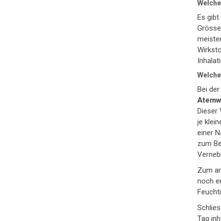
Welche 
Es gibt
Grösse 
meisten
Wirksto
Inhalat
Welches
Bei der
Atemwe
Dieser
je klei
einer 
zum Bei
Vernebl
Zum an
noch en
Feucht
Schlies
Tag inh