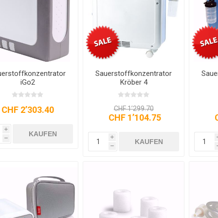
erstoffkonzentrator
Sauerstoffkonzentrator
Saue
iGo2
Kröber 4
CHF 2’303.40
CHF 1’299.70
CHF 1’104.75
i
KAUFEN
i
h
KAUFEN
h