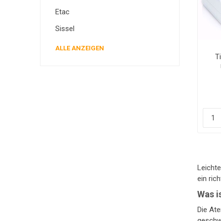
Etac
Sissel
ALLE ANZEIGEN
T
Leicht
ein ri
Was i
Die Ate
geschw