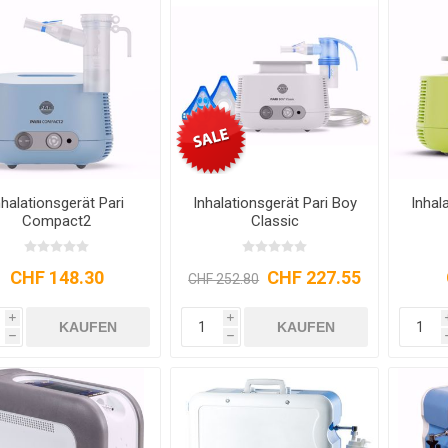
NTRATOR
STETHOSKOP
WAAGEN
TOILETTENSITZERHÖHUNG
SCHUHE / SOCKEN /
LAGERUNGSHILFEN
ELEKTROMOBIL
PRAXISEINRICHTUNG
TOILETTENSTÜHLE
GEHHILFEN
STÜHLE
R
FINKEN
nhalationsgerät Pari
Inhalationsgerät Pari Boy
Inhal
Compact2
Classic
CHF 148.30
CHF 227.55
CHF 252.80
TE
i
i
KAUFEN
KAUFEN
h
h