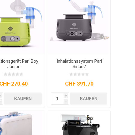
OLLATOR ZUBEHÖR
SCHMERZTHERAPIE
WAAGE
PATIENTENTRANSFER
GEHWAGEN
ationsgerät Pari Boy
Inhalationssystem Pari
Junior
Sinus2
CHF 270.40
CHF 391.70
i
i
KAUFEN
KAUFEN
h
h