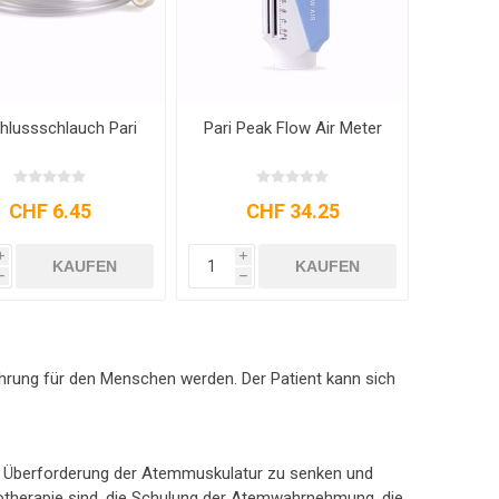
hlussschlauch Pari
Pari Peak Flow Air Meter
CHF 6.45
CHF 34.25
i
i
KAUFEN
KAUFEN
h
h
hrung für den Menschen werden. Der Patient kann sich
.
 die Überforderung der Atemmuskulatur zu senken und
otherapie sind, die Schulung der Atemwahrnehmung, die