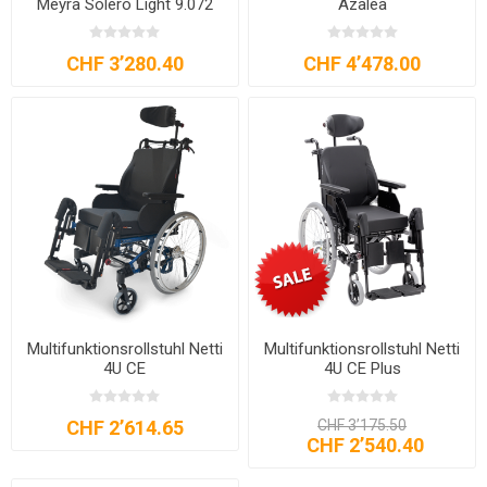
Meyra Solero Light 9.072
Azalea
CHF 3’280.40
CHF 4’478.00
Multifunktionsrollstuhl Netti
Multifunktionsrollstuhl Netti
4U CE
4U CE Plus
CHF 2’614.65
CHF 3’175.50
CHF 2’540.40