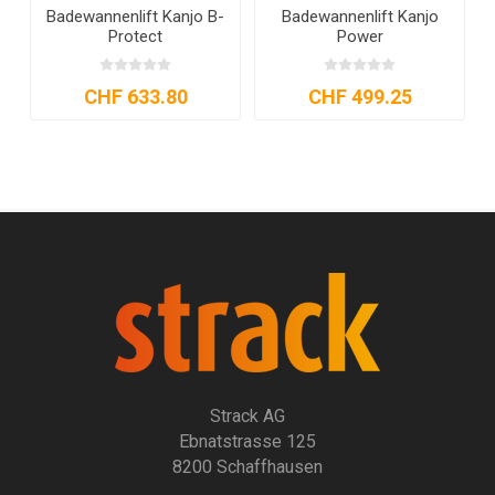
Badewannenlift Orca
Bezugsset zu
mieten
Badewannenlift Orca
CHF 35.15
CHF 85.45
Strack AG
Ebnatstrasse 125
8200 Schaffhausen