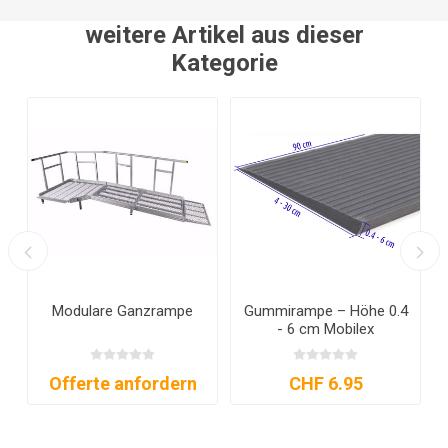
weitere Artikel aus dieser
Kategorie
4
Gummirampe - Höhe 0.4
Türschiene
- 2.4 cm EMobil
CHF 17.60
CHF 50.25