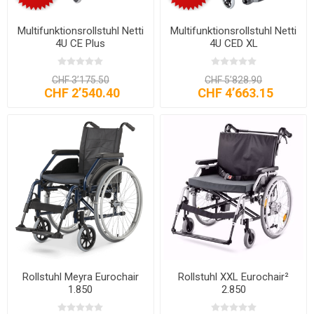
Multifunktionsrollstuhl Netti
Multifunktionsrollstuhl Netti
4U CE Plus
4U CED XL
CHF 3’175.50
CHF 5’828.90
CHF 2’540.40
CHF 4’663.15
Rollstuhl Meyra Eurochair
Rollstuhl XXL Eurochair²
1.850
2.850