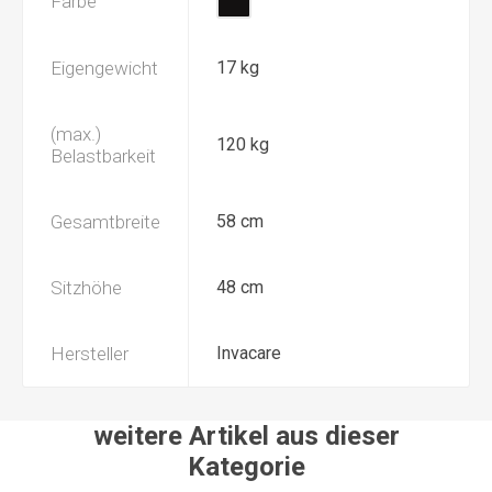
Farbe
Eigengewicht
17 kg
(max.)
120 kg
Belastbarkeit
Gesamtbreite
58 cm
Sitzhöhe
48 cm
Hersteller
Invacare
weitere Artikel aus dieser
Kategorie