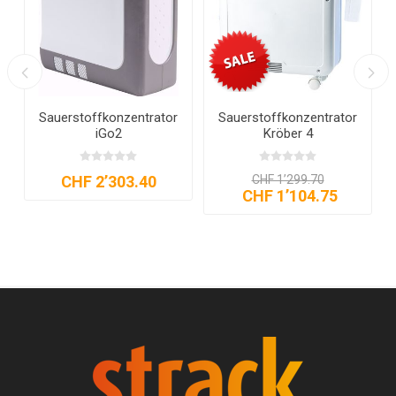
Sauerstoffkonzentrator
Sauerstoffkonzentrator
iGo2
Kröber 4
CHF 2’303.40
CHF 1’299.70
CHF 1’104.75