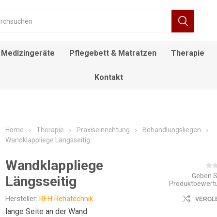
Medizingeräte
Pflegebett & Matratzen
Therapie
Kontakt
RÄT
FIEBERTHERMOMETER
BEWEGUNGSTRAINER
ALLTAGSHILFEN
NACHTTISCH
DECKENLIFTE
DUSCH- UND
ROLLSTUHL
DESINFEKTIONSMITTEL
ELEKTROROLLSTUHL
INFUSIONSSTÄNDER
LAGERUNGSKISSEN
EINSTIEGSHILFEN
AUFSTEHSESSEL
POOL LIFTE
F
TOILETTENSTÜHLE
Home
Therapie
Praxiseinrichtung
Behandlungsliegen
Wandklappliege Längsseitig
Wandklappliege
Geben S
Längsseitig
Produktbewert
Hersteller:
RFH Rehatechnik
VERGL
lange Seite an der Wand