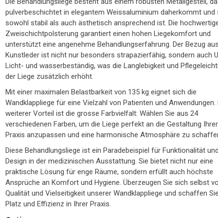
Die Behandlungsliege besteht aus einem robusten Metallgestell, d
pulverbeschichtet in elegantem Weissaluminium daherkommt und
sowohl stabil als auch ästhetisch ansprechend ist. Die hochwertig
Zweischichtpolsterung garantiert einen hohen Liegekomfort und
unterstützt eine angenehme Behandlungserfahrung. Der Bezug au
Kunstleder ist nicht nur besonders strapazierfähig, sondern auch 
Licht- und wasserbeständig, was die Langlebigkeit und Pflegeleicht
der Liege zusätzlich erhöht.
Mit einer maximalen Belastbarkeit von 135 kg eignet sich die
Wandklappliege für eine Vielzahl von Patienten und Anwendungen. 
weiterer Vorteil ist die grosse Farbvielfalt: Wählen Sie aus 24
verschiedenen Farben, um die Liege perfekt an die Gestaltung Ihre
Praxis anzupassen und eine harmonische Atmosphäre zu schaffe
Diese Behandlungsliege ist ein Paradebeispiel für Funktionalität un
Design in der medizinischen Ausstattung. Sie bietet nicht nur eine
praktische Lösung für enge Räume, sondern erfüllt auch höchste
Ansprüche an Komfort und Hygiene. Überzeugen Sie sich selbst v
Qualität und Vielseitigkeit unserer Wandklappliege und schaffen S
Platz und Effizienz in Ihrer Praxis.