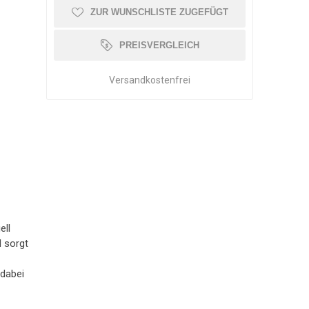
ZUR WUNSCHLISTE ZUGEFÜGT
OLLATOR ZUBEHÖR
SCHMERZTHERAPIE
WAAGE
PATIENTENTRANSFER
GEHWAGEN
PREISVERGLEICH
Versandkostenfrei
ell
d sorgt
 dabei