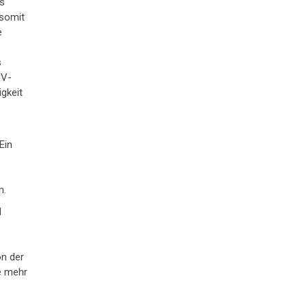
as
 somit
e
s
UV-
igkeit
Ein
r
n.
d
on der
ie mehr