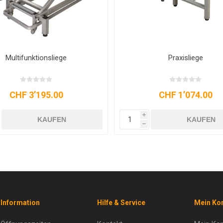
Lymphliege
Stehbrett
CHF 3’539.95
CHF 5’092.50
i
KAUFEN
KAUFEN
h
Information
Hilfe & Service
Mein Ko