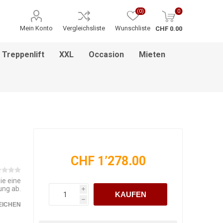
(0)
0
Mein Konto
Vergleichsliste
Wunschliste
CHF 0.00
Treppenlift
XXL
Occasion
Mieten
ITNESS / MASSAGE
INHALATIONSGERÄT
ESSEN & TRINKEN
HILFSANTRIEBE
PFLEGEBETTEN
HEBEBÜHNEN
HANDGRIFF
BADEZIMMEREINRICHTUNG
MEDIKAMENTENKÜHLSCHRANK
BETT IM BETT SYSTEM
PFLEGEROLLSTUHL
GREIFZANGEN
KINDERREHA
ZUBEHÖR
FSB
CHF 1’278.00
ie eine
ung ab.
i
KAUFEN
h
EICHEN