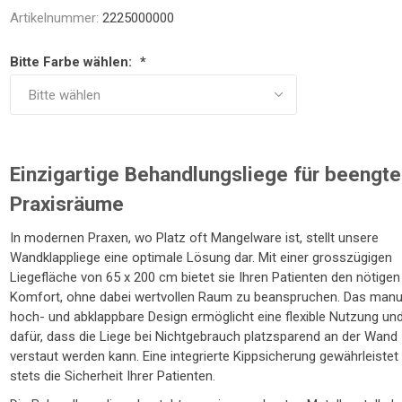
NTRATOR
STETHOSKOP
WAAGEN
Artikelnummer:
2225000000
TOILETTENSITZERHÖHUNG
SCHUHE / SOCKEN /
LAGERUNGSHILFEN
ELEKTROMOBIL
PRAXISEINRICHTUNG
TOILETTENSTÜHLE
GEHHILFEN
STÜHLE
R
FINKEN
Bitte Farbe wählen:
*
Einzigartige Behandlungsliege für beengte
Praxisräume
In modernen Praxen, wo Platz oft Mangelware ist, stellt unsere
TE
Wandklappliege eine optimale Lösung dar. Mit einer grosszügigen
Liegefläche von 65 x 200 cm bietet sie Ihren Patienten den nötigen
Komfort, ohne dabei wertvollen Raum zu beanspruchen. Das manu
hoch- und abklappbare Design ermöglicht eine flexible Nutzung un
dafür, dass die Liege bei Nichtgebrauch platzsparend an der Wand
verstaut werden kann. Eine integrierte Kippsicherung gewährleistet
stets die Sicherheit Ihrer Patienten.