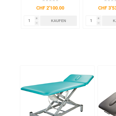
CHF 2’100.00
CHF 3’5
i
i
KAUFEN
K
h
h