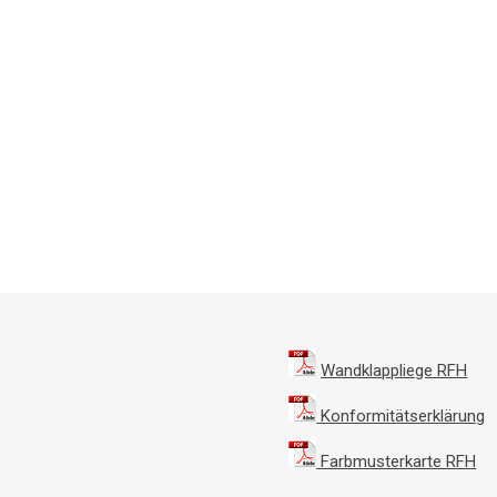
Wandklappliege RFH
Konformitätserklärung
Farbmusterkarte RFH