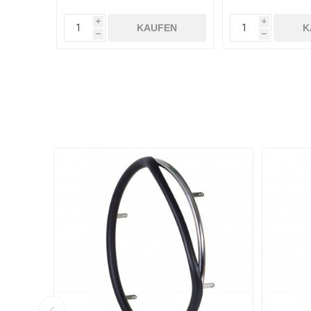
i
i
KAUFEN
K
h
h