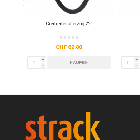
Meyra
Greifreifenüberzug 22"
CHF 62.00
i
i
KAUFEN
h
h