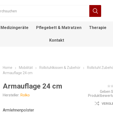
Medizingeräte
Pflegebett & Matratzen
Therapie
Kontakt
RÄT
FIEBERTHERMOMETER
BEWEGUNGSTRAINER
ALLTAGSHILFEN
NACHTTISCH
DECKENLIFTE
DUSCH- UND
ROLLSTUHL
DESINFEKTIONSMITTEL
ELEKTROROLLSTUHL
INFUSIONSSTÄNDER
LAGERUNGSKISSEN
EINSTIEGSHILFEN
AUFSTEHSESSEL
POOL LIFTE
F
TOILETTENSTÜHLE
Home
Mobilität
Rollstuhlkissen & Zubehör
Rollstuhl Zubeh
Armauflage 24 cm
Armauflage 24 cm
Geben S
Hersteller:
Rolko
Produktbewert
VERGL
Armlehnenpolster