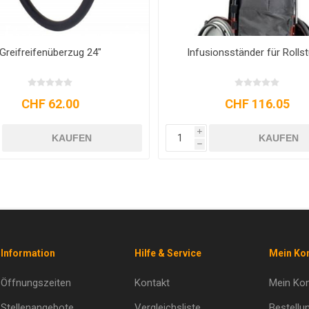
Greifreifenüberzug 24"
Infusionsständer für Rollst
CHF 62.00
CHF 116.05
i
KAUFEN
KAUFEN
h
Information
Hilfe & Service
Mein Ko
Öffnungszeiten
Kontakt
Mein Ko
Stellenangebote
Vergleichsliste
Bestellu