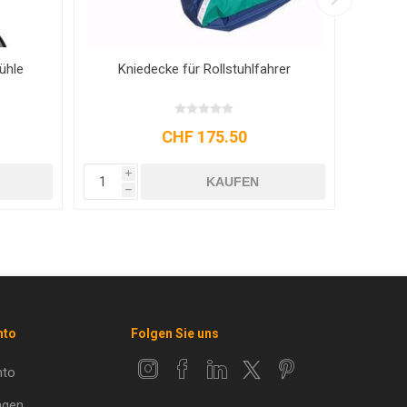
ühle
Kniedecke für Rollstuhlfahrer
Reg
CHF 175.50
i
i
KAUFEN
h
h
nto
Folgen Sie uns
nto
ngen