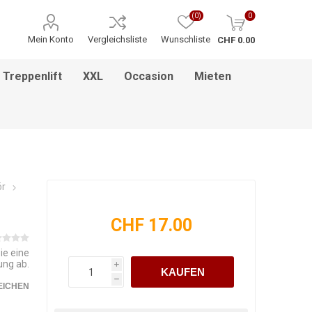
(0)
0
Mein Konto
Vergleichsliste
Wunschliste
CHF 0.00
Treppenlift
XXL
Occasion
Mieten
ITNESS / MASSAGE
INHALATIONSGERÄT
ESSEN & TRINKEN
HILFSANTRIEBE
PFLEGEBETTEN
HEBEBÜHNEN
HANDGRIFF
BADEZIMMEREINRICHTUNG
MEDIKAMENTENKÜHLSCHRANK
BETT IM BETT SYSTEM
PFLEGEROLLSTUHL
GREIFZANGEN
KINDERREHA
ZUBEHÖR
FSB
ör
CHF 17.00
ie eine
ung ab.
i
KAUFEN
h
EICHEN