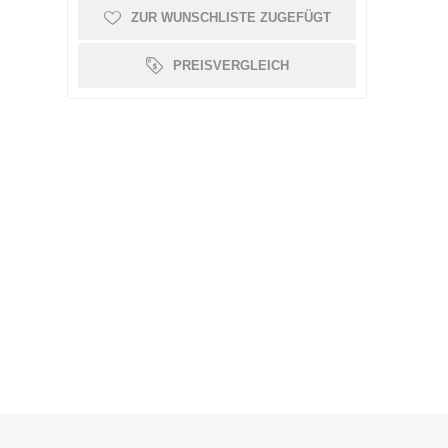
ZUR WUNSCHLISTE ZUGEFÜGT
OLLATOR ZUBEHÖR
SCHMERZTHERAPIE
WAAGE
PATIENTENTRANSFER
GEHWAGEN
PREISVERGLEICH