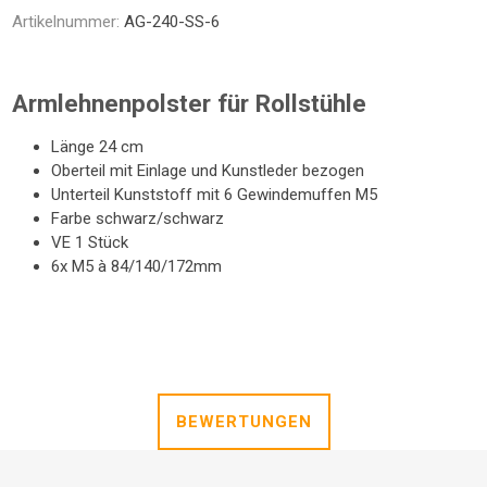
NTRATOR
STETHOSKOP
WAAGEN
Artikelnummer:
AG-240-SS-6
TOILETTENSITZERHÖHUNG
SCHUHE / SOCKEN /
LAGERUNGSHILFEN
ELEKTROMOBIL
PRAXISEINRICHTUNG
TOILETTENSTÜHLE
GEHHILFEN
STÜHLE
R
FINKEN
Armlehnenpolster für Rollstühle
Länge 24 cm
Oberteil mit Einlage und Kunstleder bezogen
Unterteil Kunststoff mit 6 Gewindemuffen M5
Farbe schwarz/schwarz
VE 1 Stück
6x M5 à 84/140/172mm
TE
BEWERTUNGEN