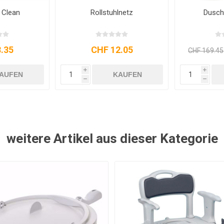
 Clean
Rollstuhlnetz
Dusch
.35
CHF 12.05
CHF 169.45
i
i
AUFEN
KAUFEN
h
h
weitere Artikel aus dieser Kategorie