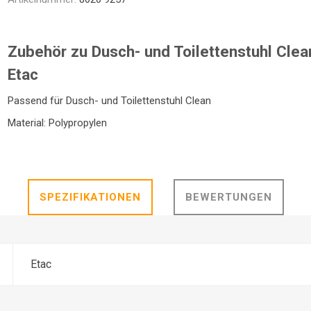
NTRATOR
STETHOSKOP
WAAGEN
TOILETTENSITZERHÖHUNG
SCHUHE / SOCKEN /
LAGERUNGSHILFEN
ELEKTROMOBIL
PRAXISEINRICHTUNG
TOILETTENSTÜHLE
GEHHILFEN
STÜHLE
R
FINKEN
Zubehör zu Dusch- und Toilettenstuhl Clea
Etac
Passend für Dusch- und Toilettenstuhl Clean
Material: Polypropylen
TE
SPEZIFIKATIONEN
BEWERTUNGEN
Etac