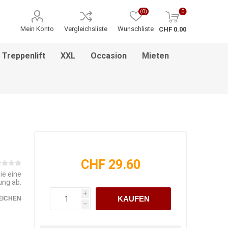
(0)
0
Mein Konto
Vergleichsliste
Wunschliste
CHF 0.00
Treppenlift
XXL
Occasion
Mieten
ITNESS / MASSAGE
INHALATIONSGERÄT
ESSEN & TRINKEN
HILFSANTRIEBE
PFLEGEBETTEN
HEBEBÜHNEN
HANDGRIFF
BADEZIMMEREINRICHTUNG
MEDIKAMENTENKÜHLSCHRANK
BETT IM BETT SYSTEM
PFLEGEROLLSTUHL
GREIFZANGEN
KINDERREHA
ZUBEHÖR
FSB
CHF 29.60
ie eine
ung ab.
i
KAUFEN
EICHEN
h