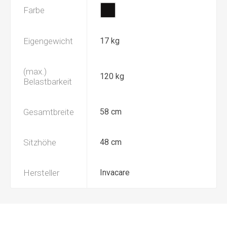
Farbe
Eigengewicht
17 kg
(max.)
120 kg
Belastbarkeit
Gesamtbreite
58 cm
Sitzhöhe
48 cm
Hersteller
Invacare