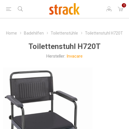
0
Home
Badehilfen
Toilettenstühle
Toilettenstuhl H720T
Toilettenstuhl H720T
Hersteller:
Invacare