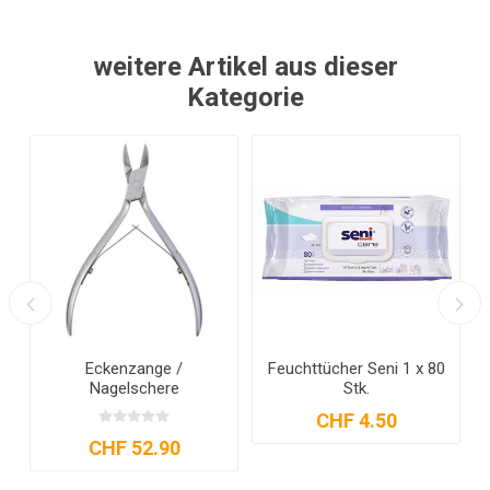
weitere Artikel aus dieser
Kategorie
0
Feuchttücher Seni
Fussbad Beurer
Sensetive 1 x 68
CHF 4.50
CHF 63.85