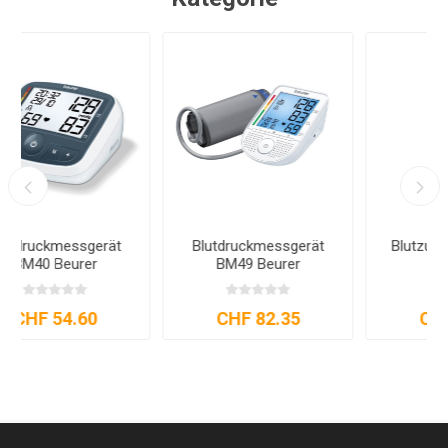
Blutzuckermessgerät
Pulsoximeter PO30
GL49
Beurer
CHF 91.60
CHF 62.90
CHF 74.00