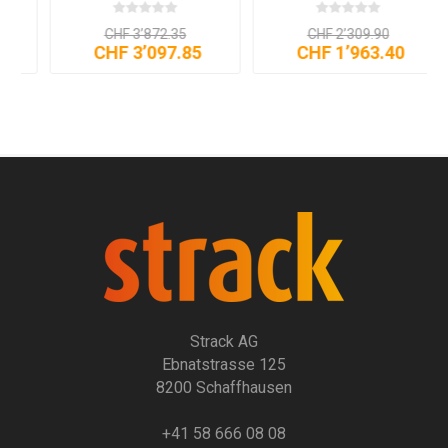
CHF 3’872.35
CHF 2’309.90
CHF 3’097.85
CHF 1’963.40
Strack AG
Ebnatstrasse 125
8200 Schaffhausen
+41 58 666 08 08