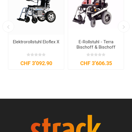
g
Elektrorollstuhl Eloflex X
E-Rollstuhl - Terra
Bischoff & Bischoff
CHF 3’092.90
CHF 3’606.35