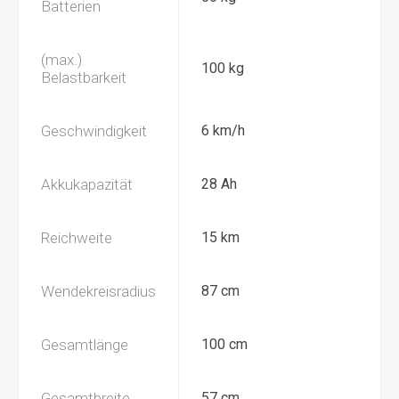
Batterien
(max.)
100 kg
Belastbarkeit
Geschwindigkeit
6 km/h
Akkukapazität
28 Ah
Reichweite
15 km
Wendekreisradius
87 cm
Gesamtlänge
100 cm
Gesamtbreite
57 cm