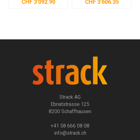
CHF 3’092.90
CHF 3’606.35
Strack AG
Ebnatstrasse 125
8200 Schaffhausen
+41 58 666 08 08
info@strack.ch