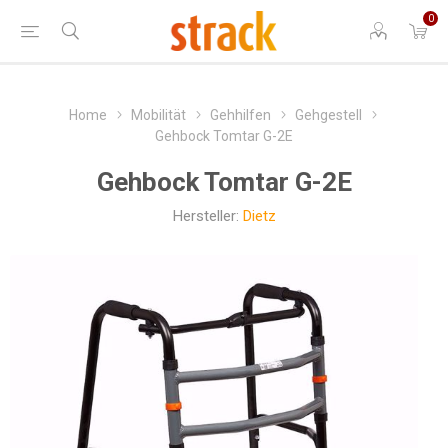
0
Home
Mobilität
Gehhilfen
Gehgestell
Gehbock Tomtar G-2E
Gehbock Tomtar G-2E
Hersteller:
Dietz