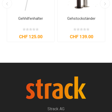
t
Gehhilfenhalter
Gehstockständer
CHF 125.00
CHF 139.00
Strack AG