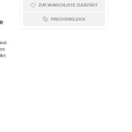
ZUR WUNSCHLISTE ZUGEFÜGT
OLLATOR ZUBEHÖR
SCHMERZTHERAPIE
WAAGE
PATIENTENTRANSFER
GEHWAGEN
PREISVERGLEICH
de
and-
ern
Art.