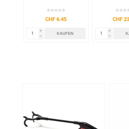
CHF 6.45
CHF 23
i
i
KAUFEN
K
h
h