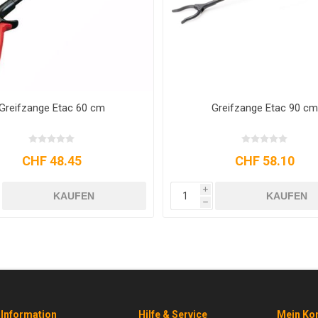
nge mit Kraftgriff Etac 60 cm
Greifzange Etac 70 cm
CHF 50.40
CHF 48.45
i
KAUFEN
KAUFEN
h
Information
Hilfe & Service
Mein Ko