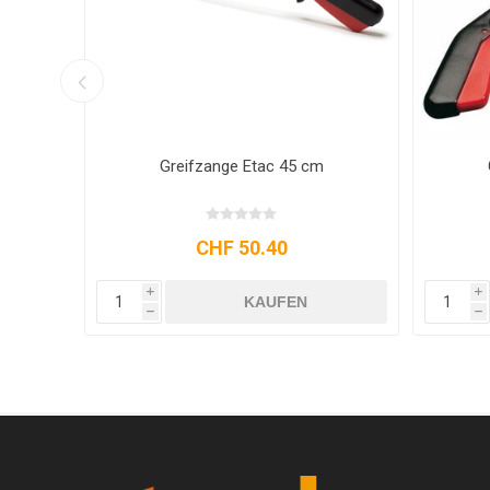
Greifzange Etac 90 cm
Greifza
CHF 58.10
i
i
KAUFEN
h
h