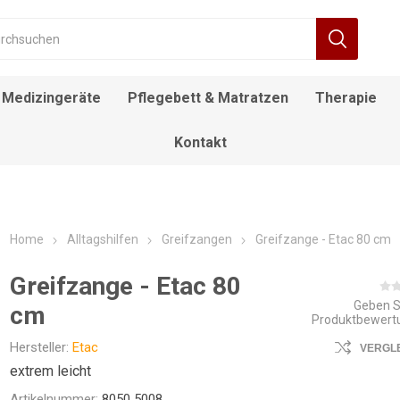
Medizingeräte
Pflegebett & Matratzen
Therapie
Kontakt
RÄT
FIEBERTHERMOMETER
BEWEGUNGSTRAINER
ALLTAGSHILFEN
NACHTTISCH
DECKENLIFTE
DUSCH- UND
ROLLSTUHL
DESINFEKTIONSMITTEL
ELEKTROROLLSTUHL
INFUSIONSSTÄNDER
LAGERUNGSKISSEN
EINSTIEGSHILFEN
AUFSTEHSESSEL
POOL LIFTE
F
TOILETTENSTÜHLE
Home
Alltagshilfen
Greifzangen
Greifzange - Etac 80 cm
Greifzange - Etac 80
Geben S
cm
Produktbewert
Hersteller:
Etac
VERGL
extrem leicht
Artikelnummer:
8050 5008