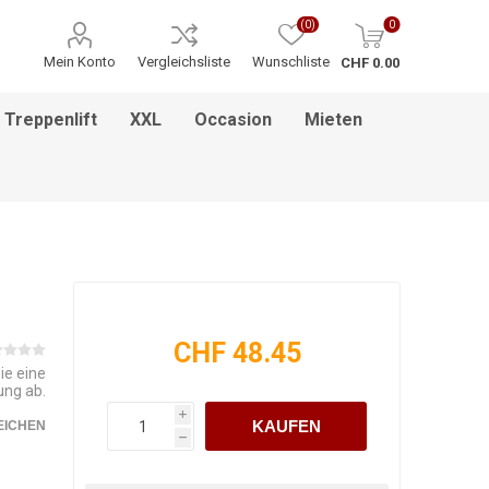
(0)
0
Mein Konto
Vergleichsliste
Wunschliste
CHF 0.00
Treppenlift
XXL
Occasion
Mieten
ITNESS / MASSAGE
INHALATIONSGERÄT
ESSEN & TRINKEN
HILFSANTRIEBE
PFLEGEBETTEN
HEBEBÜHNEN
HANDGRIFF
BADEZIMMEREINRICHTUNG
MEDIKAMENTENKÜHLSCHRANK
BETT IM BETT SYSTEM
PFLEGEROLLSTUHL
GREIFZANGEN
KINDERREHA
ZUBEHÖR
FSB
CHF 48.45
ie eine
ung ab.
i
KAUFEN
EICHEN
h