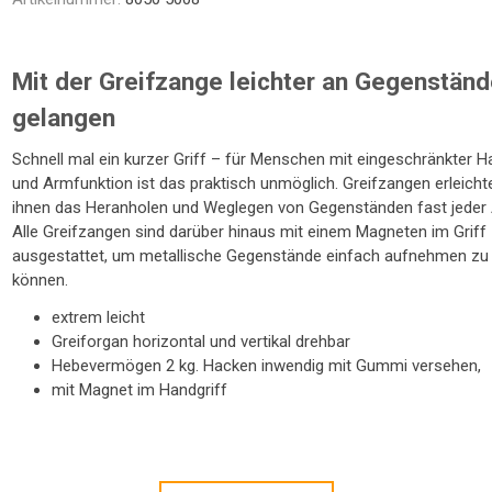
NTRATOR
STETHOSKOP
WAAGEN
TOILETTENSITZERHÖHUNG
SCHUHE / SOCKEN /
LAGERUNGSHILFEN
ELEKTROMOBIL
PRAXISEINRICHTUNG
TOILETTENSTÜHLE
GEHHILFEN
STÜHLE
R
FINKEN
Mit der Greifzange leichter an Gegenstän
gelangen
Schnell mal ein kurzer Griff – für Menschen mit eingeschränkter H
und Armfunktion ist das praktisch unmöglich. Greifzangen erleicht
ihnen das Heranholen und Weglegen von Gegenständen fast jeder 
Alle Greifzangen sind darüber hinaus mit einem Magneten im Griff
ausgestattet, um metallische Gegenstände einfach aufnehmen zu
können.
TE
extrem leicht
Greiforgan horizontal und vertikal drehbar
Hebevermögen 2 kg. Hacken inwendig mit Gummi versehen,
mit Magnet im Handgriff