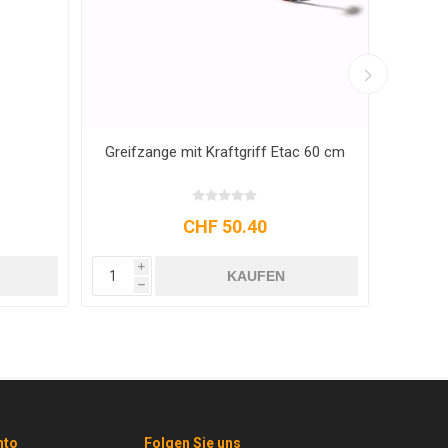
Greifzange Etac 45 cm
CHF 48.45
i
i
KAUFEN
h
h
nto
Folgen Sie uns