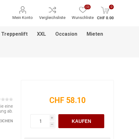
(0)
0
Mein Konto
Vergleichsliste
Wunschliste
CHF 0.00
Treppenlift
XXL
Occasion
Mieten
ITNESS / MASSAGE
INHALATIONSGERÄT
ESSEN & TRINKEN
HILFSANTRIEBE
PFLEGEBETTEN
HEBEBÜHNEN
HANDGRIFF
BADEZIMMEREINRICHTUNG
MEDIKAMENTENKÜHLSCHRANK
BETT IM BETT SYSTEM
PFLEGEROLLSTUHL
GREIFZANGEN
KINDERREHA
ZUBEHÖR
FSB
CHF 58.10
ie eine
ung ab.
i
KAUFEN
EICHEN
h