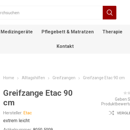
Medizingeräte
Pflegebett & Matratzen
Therapie
Kontakt
RÄT
FIEBERTHERMOMETER
BEWEGUNGSTRAINER
ALLTAGSHILFEN
NACHTTISCH
DECKENLIFTE
DUSCH- UND
ROLLSTUHL
DESINFEKTIONSMITTEL
ELEKTROROLLSTUHL
INFUSIONSSTÄNDER
LAGERUNGSKISSEN
EINSTIEGSHILFEN
AUFSTEHSESSEL
POOL LIFTE
F
TOILETTENSTÜHLE
Home
Alltagshilfen
Greifzangen
Greifzange Etac 90 cm
Greifzange Etac 90
Geben S
cm
Produktbewert
Hersteller:
Etac
VERGL
extrem leicht
Artikelnummer:
8050 5009