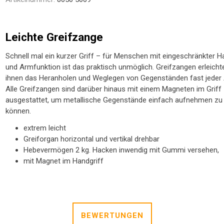
NTRATOR
STETHOSKOP
WAAGEN
TOILETTENSITZERHÖHUNG
SCHUHE / SOCKEN /
LAGERUNGSHILFEN
ELEKTROMOBIL
PRAXISEINRICHTUNG
TOILETTENSTÜHLE
GEHHILFEN
STÜHLE
R
FINKEN
Leichte Greifzange
Schnell mal ein kurzer Griff – für Menschen mit eingeschränkter H
und Armfunktion ist das praktisch unmöglich. Greifzangen erleicht
ihnen das Heranholen und Weglegen von Gegenständen fast jeder 
Alle Greifzangen sind darüber hinaus mit einem Magneten im Griff
ausgestattet, um metallische Gegenstände einfach aufnehmen zu
können.
extrem leicht
Greiforgan horizontal und vertikal drehbar
TE
Hebevermögen 2 kg. Hacken inwendig mit Gummi versehen,
mit Magnet im Handgriff
BEWERTUNGEN