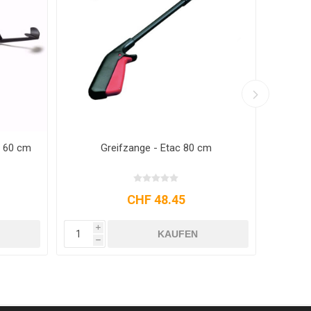
Greifzange Etac 70 cm
Greifzange Et
CHF 48.45
CHF 48.
i
i
KAUFEN
KA
h
h