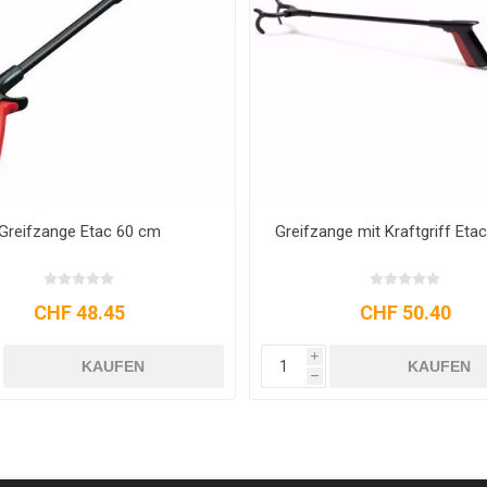
iff Etac 60 cm
Greifzange - Etac 80 cm
40
CHF 48.45
i
UFEN
KAUFEN
h