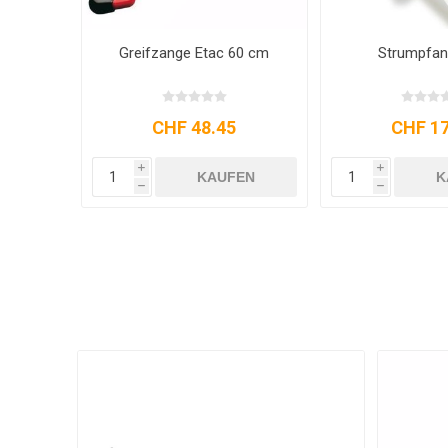
Greifzange Etac 60 cm
Strumpfan
CHF 48.45
CHF 17
i
i
KAUFEN
K
h
h