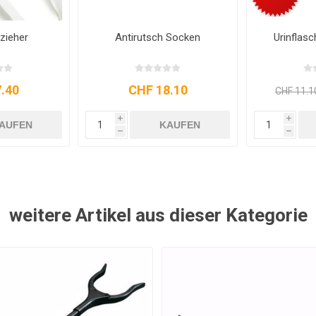
zieher
Antirutsch Socken
Urinflas
.40
CHF 18.10
CHF 11.1
i
i
AUFEN
KAUFEN
h
h
weitere Artikel aus dieser Kategorie