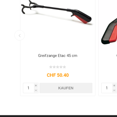
Greifzange Etac 60 cm
Greifzange mit Kraftgr
CHF 48.45
CHF 50.
i
i
KAUFEN
KA
h
h