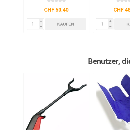
CHF 50.40
CHF 48
i
i
KAUFEN
K
h
h
Benutzer, di