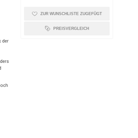
OLLATOR ZUBEHÖR
SCHMERZTHERAPIE
WAAGE
PATIENTENTRANSFER
GEHWAGEN
ZUR WUNSCHLISTE ZUGEFÜGT
PREISVERGLEICH
k der
ders
d
doch