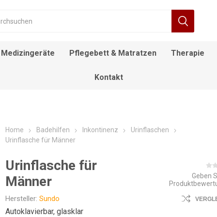
Medizingeräte
Pflegebett & Matratzen
Therapie
Kontakt
RÄT
FIEBERTHERMOMETER
BEWEGUNGSTRAINER
ALLTAGSHILFEN
NACHTTISCH
DECKENLIFTE
DUSCH- UND
ROLLSTUHL
DESINFEKTIONSMITTEL
ELEKTROROLLSTUHL
INFUSIONSSTÄNDER
LAGERUNGSKISSEN
EINSTIEGSHILFEN
AUFSTEHSESSEL
POOL LIFTE
F
TOILETTENSTÜHLE
Home
Badehilfen
Inkontinenz
Urinflaschen
Urinflasche für Männer
Urinflasche für
Geben S
Männer
Produktbewert
Hersteller:
Sundo
VERGL
Autoklavierbar, glasklar