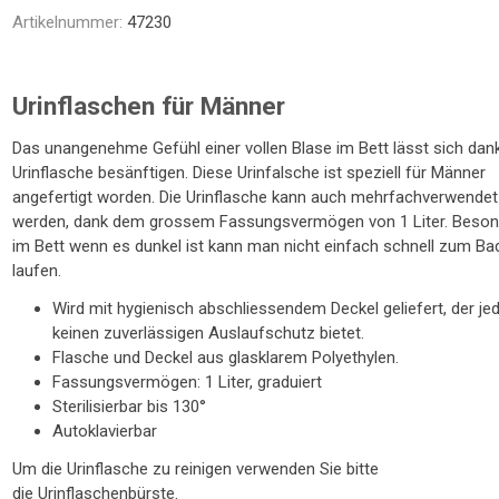
NTRATOR
STETHOSKOP
WAAGEN
Artikelnummer:
47230
TOILETTENSITZERHÖHUNG
SCHUHE / SOCKEN /
LAGERUNGSHILFEN
ELEKTROMOBIL
PRAXISEINRICHTUNG
TOILETTENSTÜHLE
GEHHILFEN
STÜHLE
R
FINKEN
Urinflaschen für Männer
Das unangenehme Gefühl einer vollen Blase im Bett lässt sich dan
Urinflasche besänftigen. Diese Urinfalsche ist speziell für Männer
angefertigt worden. Die Urinflasche kann auch mehrfachverwendet
werden, dank dem grossem Fassungsvermögen von 1 Liter. Beson
im Bett wenn es dunkel ist kann man nicht einfach schnell zum Ba
laufen.
Wird mit hygienisch abschliessendem Deckel geliefert, der je
TE
keinen zuverlässigen Auslaufschutz bietet.
Flasche und Deckel aus glasklarem Polyethylen.
Fassungsvermögen: 1 Liter, graduiert
Sterilisierbar bis 130°
Autoklavierbar
Um die Urinflasche zu reinigen verwenden Sie bitte
die
Urinflaschenbürste
.