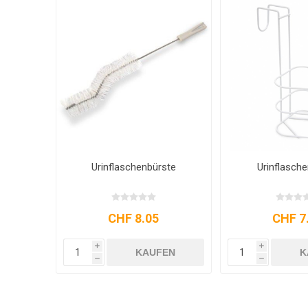
Urinflaschenbürste
Urinflasche
CHF 8.05
CHF 7
i
i
KAUFEN
K
h
h