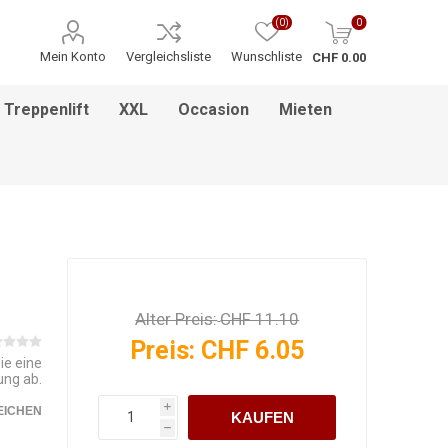
(0)
0
Mein Konto
Vergleichsliste
Wunschliste
CHF 0.00
Treppenlift
XXL
Occasion
Mieten
ITNESS / MASSAGE
INHALATIONSGERÄT
ESSEN & TRINKEN
HILFSANTRIEBE
PFLEGEBETTEN
HEBEBÜHNEN
HANDGRIFF
BADEZIMMEREINRICHTUNG
MEDIKAMENTENKÜHLSCHRANK
BETT IM BETT SYSTEM
PFLEGEROLLSTUHL
GREIFZANGEN
KINDERREHA
ZUBEHÖR
FSB
Alter Preis:
CHF 11.10
Preis:
CHF 6.05
ie eine
ung ab.
i
EICHEN
KAUFEN
h