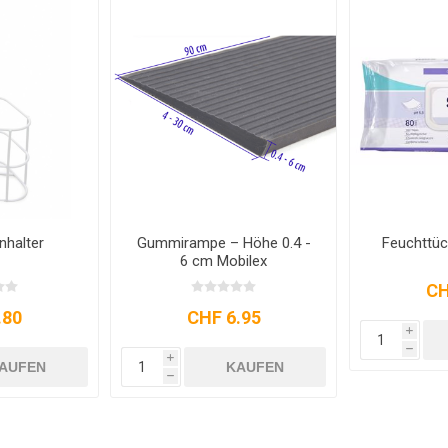
nhalter
Gummirampe – Höhe 0.4 -
Feuchttüc
6 cm Mobilex
CH
.80
CHF 6.95
i
h
i
AUFEN
KAUFEN
h