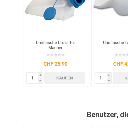
Urinflasche Urolis für
Urinflasche f
Männer
CHF 25.90
CHF 4
i
i
KAUFEN
K
h
h
Benutzer, di