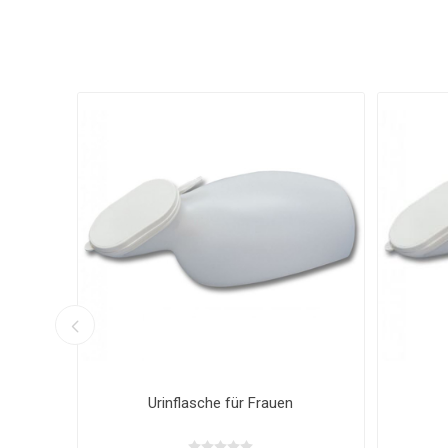
Urinflaschenbürste
Uri