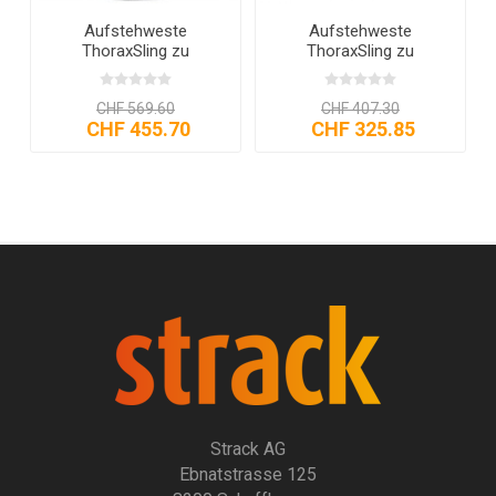
Aufstehweste
Aufstehweste
ThoraxSling zu
ThoraxSling zu
MiniLift200
MiniLift200
CHF 569.60
CHF 407.30
CHF 455.70
CHF 325.85
Strack AG
Ebnatstrasse 125