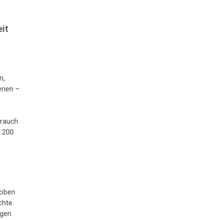
eit
n,
erien –
brauch
u 200
 oben
chte
gen.