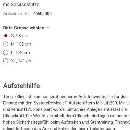
NTRATOR
STETHOSKOP
WAAGEN
mit Gesässstütze
TOILETTENSITZERHÖHUNG
SCHUHE / SOCKEN /
LAGERUNGSHILFEN
ELEKTROMOBIL
PRAXISEINRICHTUNG
TOILETTENSTÜHLE
GEHHILFEN
STÜHLE
R
FINKEN
Artikelnummer:
45600004
Bitte Grösse wählen
*
S, 98 cm
M, 105 cm
L, 123 cm
XL, 141 cm
TE
Aufstehhilfe
ThoraxSling ist eine äusserst bequeme Aufstehweste, die für den
Einsatz mit den SystemRoMedic™ Aufstehliftern MiniLift200, MiniL
und MiniLift125 konzipiert wurde. Einfaches Anlegen entlastet die
Pflegekraft. Die Weste vermittelt dem Pflegebedürftigen ein beson
hohes Sicherheitsgefühl beim Aufstehen und Stehtraining. ThoraxS
erleichtert auch das An- und Entkleiden beim Toilettengang.