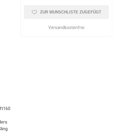
OLLATOR ZUBEHÖR
SCHMERZTHERAPIE
WAAGE
PATIENTENTRANSFER
GEHWAGEN
ZUR WUNSCHLISTE ZUGEFÜGT
Versandkostenfrei
ift160
ders
ling