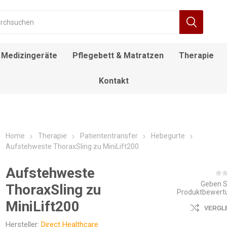
Medizingeräte
Pflegebett & Matratzen
Therapie
Kontakt
RÄT
FIEBERTHERMOMETER
BEWEGUNGSTRAINER
ALLTAGSHILFEN
NACHTTISCH
DECKENLIFTE
DUSCH- UND
ROLLSTUHL
DESINFEKTIONSMITTEL
ELEKTROROLLSTUHL
INFUSIONSSTÄNDER
LAGERUNGSKISSEN
EINSTIEGSHILFEN
AUFSTEHSESSEL
POOL LIFTE
F
TOILETTENSTÜHLE
Home
Therapie
Patiententransfer
Hebegurte
Aufstehweste ThoraxSling zu MiniLift200
Aufstehweste
Geben S
ThoraxSling zu
Produktbewert
MiniLift200
VERGL
Hersteller:
Direct Healthcare