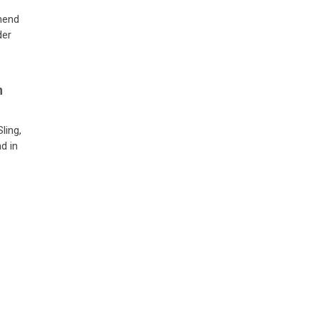
nend
der
n
ling,
d in