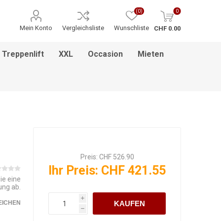
(0)
0
Mein Konto
Vergleichsliste
Wunschliste
CHF 0.00
Treppenlift
XXL
Occasion
Mieten
ITNESS / MASSAGE
INHALATIONSGERÄT
ESSEN & TRINKEN
HILFSANTRIEBE
PFLEGEBETTEN
HEBEBÜHNEN
HANDGRIFF
BADEZIMMEREINRICHTUNG
MEDIKAMENTENKÜHLSCHRANK
BETT IM BETT SYSTEM
PFLEGEROLLSTUHL
GREIFZANGEN
KINDERREHA
ZUBEHÖR
FSB
Preis:
CHF 526.90
Ihr Preis:
CHF 421.55
ie eine
ung ab.
i
EICHEN
KAUFEN
h