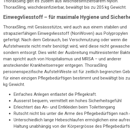
ThoraxSling gibt es zudem aus wischdesinfizierbarem Nylon.
ThoraxSling, wischdesinfizierbar, bewältigt bis zu 205 kg Gewicht.
Einwegvliesstoff – für maximale Hygiene und Sicherh
ThoraxSling, mit Gesässstütze, wird auch aus einem stabilen und
strapazierfähigen Einwegvliesstoff (NonWoven) aus Polypropylen
gefertigt. Nach dem Gebrauch, bei Verschmutzung oder wenn die
Aufstehweste nicht mehr benötigt wird, wird diese nicht gewasche
sondern entsorgt. Dies wirkt der Ausbreitung multiresistenter Bakt
man spricht auch von Hospitalismus und MRSA – und anderer
ansteckender Krankheitserreger entgegen. ThoraxSling
personenspezifische AufstehWeste ist für zeitlich begrenzten Ge
für einen einzigen Pflegebedürftigen bestimmt und bewältigt bis z
kg Gewicht.
Einfaches Anlegen entlastet die Pflegekraft.
Äusserst bequem, vermittelt ein hohes Sicherheitsgefühl
Erleichtert das An- und Entkleiden beim Toilettengang
Rutscht nicht bis unter die Arme des Pflegebedürftigen nach
Unterschiedlich lange Hebeschlaufen ermöglichen eine aufre
Haltung unabhängig von der Körpergrösse des Pflegebedürfti