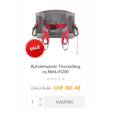
Aufstehweste ThoraxSling
zu MiniLift200
CHF 301.40
CHF 376.80
i
KAUFEN
h