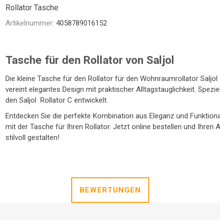
NTRATOR
STETHOSKOP
WAAGEN
Rollator Tasche
TOILETTENSITZERHÖHUNG
SCHUHE / SOCKEN /
LAGERUNGSHILFEN
ELEKTROMOBIL
PRAXISEINRICHTUNG
TOILETTENSTÜHLE
GEHHILFEN
STÜHLE
R
FINKEN
Artikelnummer:
4058789016152
Tasche für den Rollator von Saljol
Die kleine Tasche für den Rollator für den Wohnraumrollator Saljol
vereint elegantes Design mit praktischer Alltagstauglichkeit. Speziel
den Saljol Rollator C entwickelt.
Entdecken Sie die perfekte Kombination aus Eleganz und Funktiona
mit der Tasche für Ihren Rollator. Jetzt online bestellen und Ihren A
stilvoll gestalten!
TE
BEWERTUNGEN