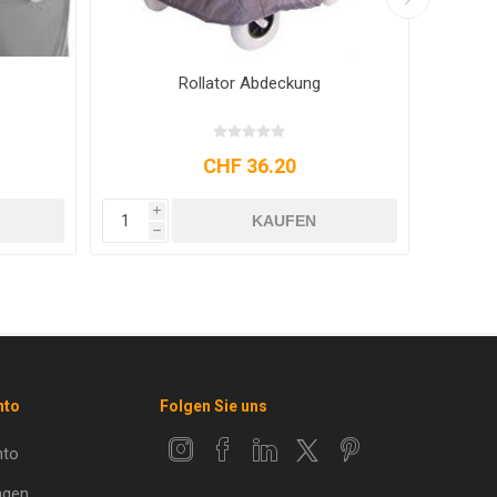
Rollator Abdeckung
Rollat
CHF 36.20
i
i
KAUFEN
h
h
nto
Folgen Sie uns
nto
ngen