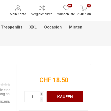
(0)
0
Mein Konto
Vergleichsliste
Wunschliste
CHF 0.00
Treppenlift
XXL
Occasion
Mieten
ITNESS / MASSAGE
INHALATIONSGERÄT
ESSEN & TRINKEN
HILFSANTRIEBE
PFLEGEBETTEN
HEBEBÜHNEN
HANDGRIFF
BADEZIMMEREINRICHTUNG
MEDIKAMENTENKÜHLSCHRANK
BETT IM BETT SYSTEM
PFLEGEROLLSTUHL
GREIFZANGEN
KINDERREHA
ZUBEHÖR
FSB
CHF 18.50
ie eine
ung ab.
i
KAUFEN
h
EICHEN