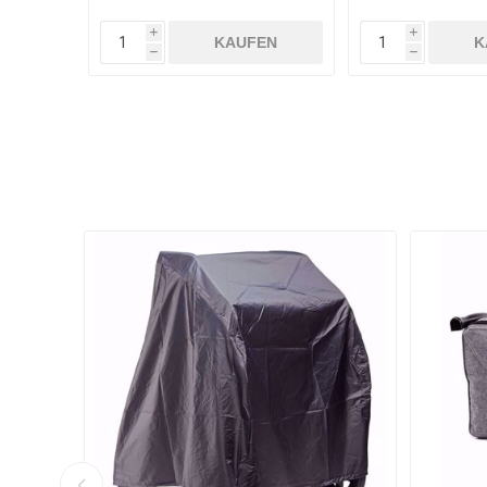
i
i
KAUFEN
K
h
h