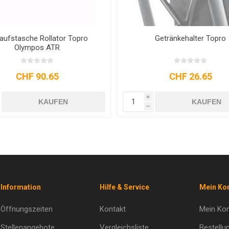
kaufstasche Rollator Topro
Getränkehalter Topro
Olympos ATR
CHF 90.65
CHF 26.65
i
KAUFEN
KAUFEN
h
Information
Hilfe & Service
Mein Ko
Öffnungszeiten
Kontakt
Mein Ko
Stellenangebote
Vergleichsliste
Bestellu