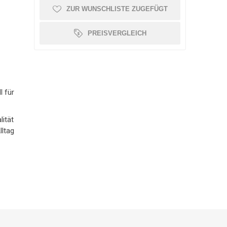
ZUR WUNSCHLISTE ZUGEFÜGT
OLLATOR ZUBEHÖR
SCHMERZTHERAPIE
WAAGE
PATIENTENTRANSFER
GEHWAGEN
PREISVERGLEICH
l für
lität
lltag