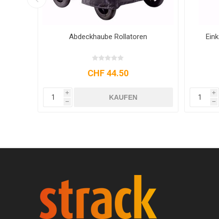
Abdeckhaube Rollatoren
Ein
CHF 44.50
i
i
KAUFEN
h
h