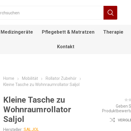
Medizingeräte
Pflegebett & Matratzen
Therapie
Kontakt
RÄT
FIEBERTHERMOMETER
BEWEGUNGSTRAINER
ALLTAGSHILFEN
NACHTTISCH
DECKENLIFTE
DUSCH- UND
ROLLSTUHL
DESINFEKTIONSMITTEL
ELEKTROROLLSTUHL
INFUSIONSSTÄNDER
LAGERUNGSKISSEN
EINSTIEGSHILFEN
AUFSTEHSESSEL
POOL LIFTE
F
TOILETTENSTÜHLE
Home
Mobilität
Rollator Zubehör
Kleine Tasche zu Wohnraumrollator Saljol
Kleine Tasche zu
Geben S
Wohnraumrollator
Produktbewert
Saljol
VERGL
Hersteller:
SALJOL