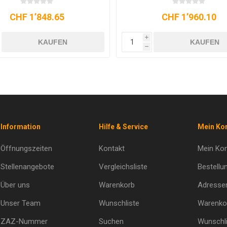
CHF 1’899.00
CHF 2’750.00
i
KAUFEN
KAUFEN
h
Information
Hilfe & Service
Mein Ko
Öffnungszeiten
Kontakt
Mein Ko
Stellenangebote
Vergleichsliste
Bestellu
Über uns
Warenkorb
Adresse
Unser Team
Wunschliste
Warenko
ZAZ-Nummer
Suchen
Wunschli