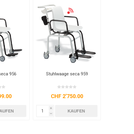
seca 956
Stuhlwaage seca 959
99.00
CHF 2’750.00
i
AUFEN
KAUFEN
h