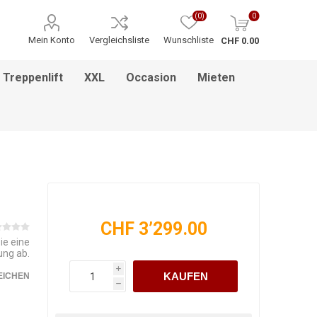
(0)
0
Mein Konto
Vergleichsliste
Wunschliste
CHF 0.00
Treppenlift
XXL
Occasion
Mieten
ITNESS / MASSAGE
INHALATIONSGERÄT
ESSEN & TRINKEN
HILFSANTRIEBE
PFLEGEBETTEN
HEBEBÜHNEN
HANDGRIFF
BADEZIMMEREINRICHTUNG
MEDIKAMENTENKÜHLSCHRANK
BETT IM BETT SYSTEM
PFLEGEROLLSTUHL
GREIFZANGEN
KINDERREHA
ZUBEHÖR
FSB
CHF 3’299.00
ie eine
ung ab.
i
KAUFEN
EICHEN
h