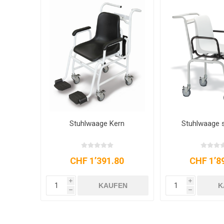
Stuhlwaage Kern
Stuhlwaage 
CHF 1’391.80
CHF 1’8
i
i
KAUFEN
K
h
h