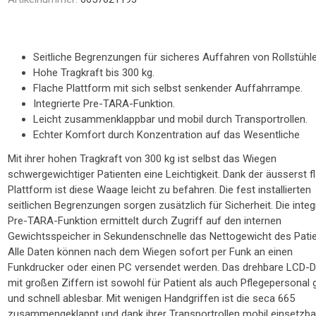
NTRATOR
STETHOSKOP
WAAGEN
TOILETTENSITZERHÖHUNG
SCHUHE / SOCKEN /
LAGERUNGSHILFEN
ELEKTROMOBIL
PRAXISEINRICHTUNG
TOILETTENSTÜHLE
GEHHILFEN
STÜHLE
R
FINKEN
Seitliche Begrenzungen für sicheres Auffahren von Rollstühle
Hohe Tragkraft bis 300 kg.
Flache Plattform mit sich selbst senkender Auffahrrampe.
Integrierte Pre-TARA-Funktion.
Leicht zusammenklappbar und mobil durch Transportrollen.
Echter Komfort durch Konzentration auf das Wesentliche
Mit ihrer hohen Tragkraft von 300 kg ist selbst das Wiegen
schwergewichtiger Patienten eine Leichtigkeit. Dank der äusserst f
Plattform ist diese Waage leicht zu befahren. Die fest installierten
TE
seitlichen Begrenzungen sorgen zusätzlich für Sicherheit. Die integ
Pre-TARA-Funktion ermittelt durch Zugriff auf den internen
Gewichtsspeicher in Sekundenschnelle das Nettogewicht des Patie
Alle Daten können nach dem Wiegen sofort per Funk an einen
Funkdrucker oder einen PC versendet werden. Das drehbare LCD-D
mit großen Ziffern ist sowohl für Patient als auch Pflegepersonal 
und schnell ablesbar. Mit wenigen Handgriffen ist die seca 665
zusammengeklappt und dank ihrer Transportrollen mobil einsetzba