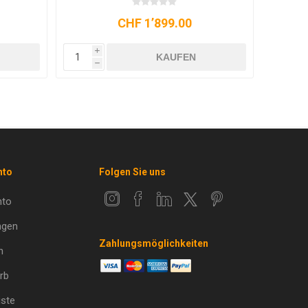
CHF 1’391.80
i
i
KAUFEN
h
h
nto
Folgen Sie uns
nto
ngen
Zahlungsmöglichkeiten
n
rb
ste