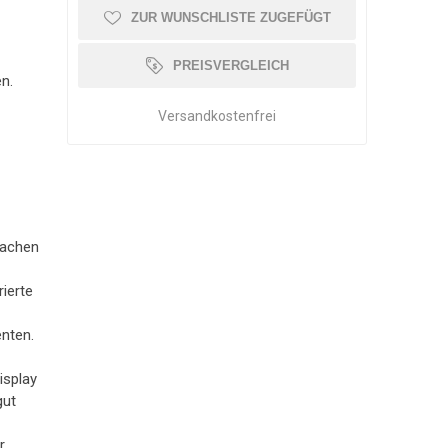
ZUR WUNSCHLISTE ZUGEFÜGT
OLLATOR ZUBEHÖR
SCHMERZTHERAPIE
WAAGE
PATIENTENTRANSFER
GEHWAGEN
PREISVERGLEICH
n.
Versandkostenfrei
lachen
rierte
nten.
isplay
gut
r.