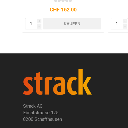
CHF 1’960.10
i
i
KAUFEN
h
h
Strack AG
Ebnatstrasse 125
8200 Schaffhausen