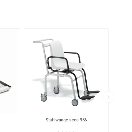
Stuhlwaage Kern
P