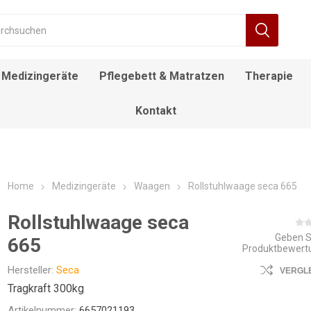
Medizingeräte
Pflegebett & Matratzen
Therapie
Kontakt
RÄT
FIEBERTHERMOMETER
BEWEGUNGSTRAINER
ALLTAGSHILFEN
NACHTTISCH
DECKENLIFTE
DUSCH- UND
ROLLSTUHL
DESINFEKTIONSMITTEL
ELEKTROROLLSTUHL
INFUSIONSSTÄNDER
LAGERUNGSKISSEN
EINSTIEGSHILFEN
AUFSTEHSESSEL
POOL LIFTE
F
TOILETTENSTÜHLE
Home
Medizingeräte
Waagen
Rollstuhlwaage seca 665
Rollstuhlwaage seca
Geben S
665
Produktbewert
Hersteller:
Seca
VERGL
Tragkraft 300kg
Artikelnummer:
6657021193