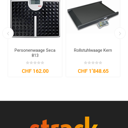
Personenwaage Seca
Rollstuhlwaage Kern
813
CHF 162.00
CHF 1’848.65