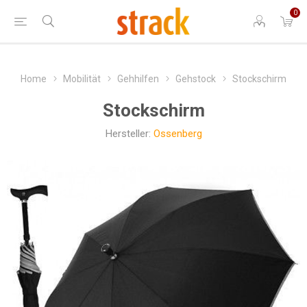
0
Home
Mobilität
Gehhilfen
Gehstock
Stockschirm
Stockschirm
Hersteller:
Ossenberg