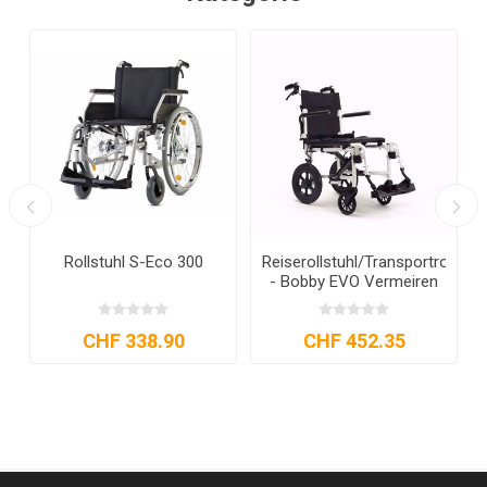
T
Rollstuhl S-Eco 300
Reiserollstuhl/Transportrollstuh
- Bobby EVO Vermeiren
CHF 338.90
CHF 452.35