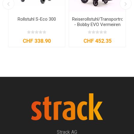
o
Rollstuhl S-Eco 300
Reiserollstuhl/Transportrollstuh
- Bobby EVO Vermeiren
CHF 338.90
CHF 452.35
Strack AG