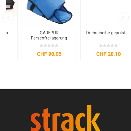
Drehscheibe gepolstert
Halbrolle PurplePos
CHF 28.10
CHF 53.65
CHF 71.50