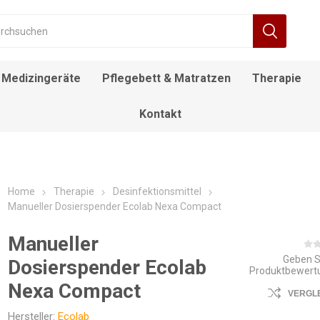
Medizingeräte
Pflegebett & Matratzen
Therapie
Kontakt
RÄT
FIEBERTHERMOMETER
BEWEGUNGSTRAINER
ALLTAGSHILFEN
NACHTTISCH
DECKENLIFTE
DUSCH- UND
ROLLSTUHL
DESINFEKTIONSMITTEL
ELEKTROROLLSTUHL
INFUSIONSSTÄNDER
LAGERUNGSKISSEN
EINSTIEGSHILFEN
AUFSTEHSESSEL
POOL LIFTE
F
TOILETTENSTÜHLE
Home
Therapie
Desinfektionsmittel
Manueller Dosierspender Ecolab Nexa Compact
Manueller
Geben S
Dosierspender Ecolab
Produktbewert
Nexa Compact
VERGL
Hersteller:
Ecolab