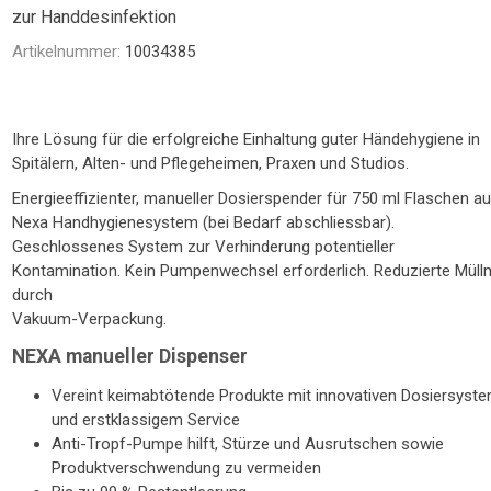
NTRATOR
STETHOSKOP
WAAGEN
zur Handdesinfektion
TOILETTENSITZERHÖHUNG
SCHUHE / SOCKEN /
LAGERUNGSHILFEN
ELEKTROMOBIL
PRAXISEINRICHTUNG
TOILETTENSTÜHLE
GEHHILFEN
STÜHLE
R
FINKEN
Artikelnummer:
10034385
Ihre Lösung für die erfolgreiche Einhaltung guter Händehygiene in
Spitälern, Alten- und Pflegeheimen, Praxen und Studios.
Energieeffizienter, manueller Dosierspender für 750 ml Flaschen 
Nexa Handhygienesystem (bei Bedarf abschliessbar).
Geschlossenes System zur Verhinderung potentieller
Kontamination. Kein Pumpenwechsel erforderlich. Reduzierte Mül
durch
TE
Vakuum-Verpackung.
NEXA manueller Dispenser
Vereint keimabtötende Produkte mit innovativen Dosiersyst
und erstklassigem Service
Anti-Tropf-Pumpe hilft, Stürze und Ausrutschen sowie
Produktverschwendung zu vermeiden