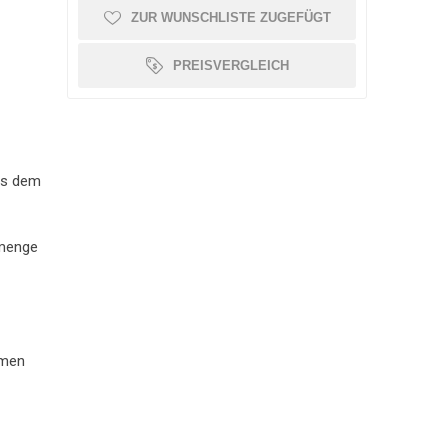
ZUR WUNSCHLISTE ZUGEFÜGT
OLLATOR ZUBEHÖR
SCHMERZTHERAPIE
WAAGE
PATIENTENTRANSFER
GEHWAGEN
PREISVERGLEICH
aus dem
lmenge
emen