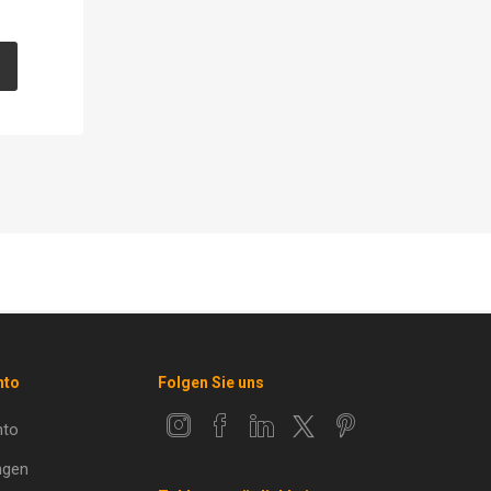
nto
Folgen Sie uns
nto
ngen