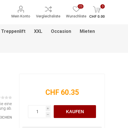
(0)
0
Mein Konto
Vergleichsliste
Wunschliste
CHF 0.00
Treppenlift
XXL
Occasion
Mieten
ITNESS / MASSAGE
INHALATIONSGERÄT
ESSEN & TRINKEN
HILFSANTRIEBE
PFLEGEBETTEN
HEBEBÜHNEN
HANDGRIFF
BADEZIMMEREINRICHTUNG
MEDIKAMENTENKÜHLSCHRANK
BETT IM BETT SYSTEM
PFLEGEROLLSTUHL
GREIFZANGEN
KINDERREHA
ZUBEHÖR
FSB
CHF 60.35
ie eine
ung ab.
i
KAUFEN
h
EICHEN