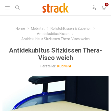
0
Home
Mobilität
Rollstuhlkissen & Zubehör
Antidekubitus Kissen
Antidekubitus Sitzkissen Thera-Visco weich
Antidekubitus Sitzkissen Thera-
Visco weich
Hersteller:
Kubivent