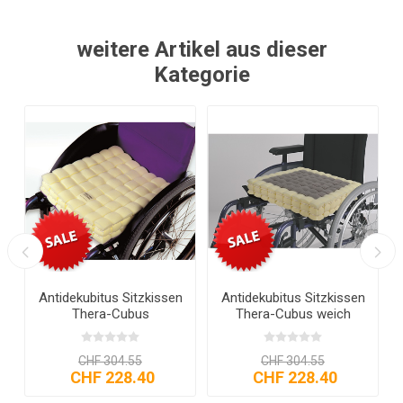
weitere Artikel aus dieser
Kategorie
r
Antidekubitus Sitzkissen
Antidekubitus Sitzkissen
Thera-Cubus
Thera-Cubus weich
CHF 304.55
CHF 304.55
CHF 228.40
CHF 228.40