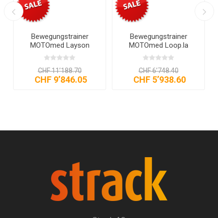
Bewegungstrainer
Bewegungstrainer
MOTOmed Layson
MOTOmed Loop.la
CHF 11’188.70
CHF 6’748.40
CHF 9’846.05
CHF 5’938.60