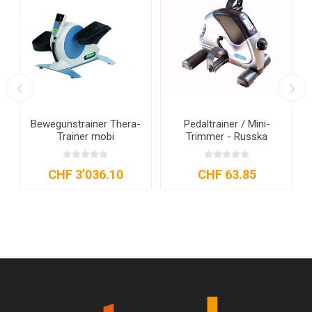
Bewegungstrainer
Bewegungstrainer
MOTOmed Layson
MOTOmed Loop.la
CHF 11’188.70
CHF 6’748.40
CHF 9’846.05
CHF 5’938.60