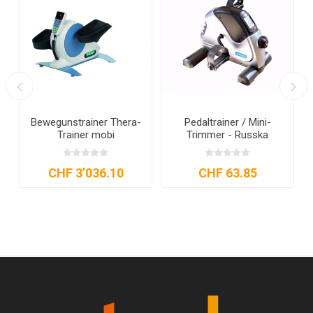
e
Bewegunstrainer Thera-
Pedaltrainer / Mini-
s
Trainer mobi
Trimmer - Russka
CHF 3’036.10
CHF 63.85