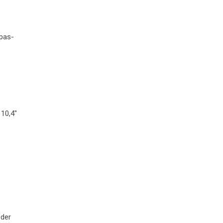
Spas­
r 10,4"
oder