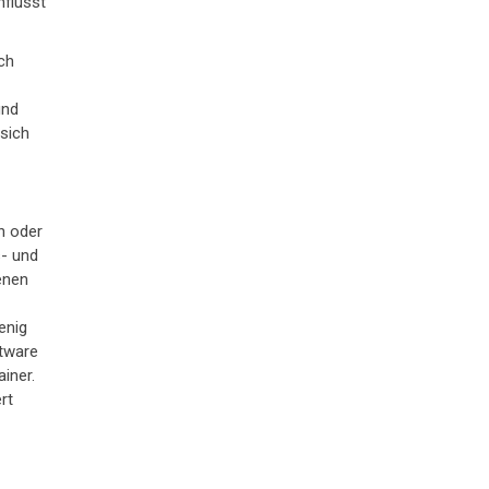
nflusst
ch
und
 sich
en oder
s- und
enen
enig
ftware
iner.
rt