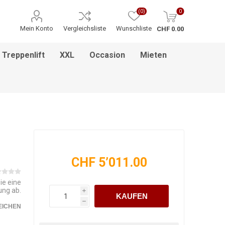
(0)
0
Mein Konto
Vergleichsliste
Wunschliste
CHF 0.00
Treppenlift
XXL
Occasion
Mieten
ITNESS / MASSAGE
INHALATIONSGERÄT
ESSEN & TRINKEN
HILFSANTRIEBE
PFLEGEBETTEN
HEBEBÜHNEN
HANDGRIFF
BADEZIMMEREINRICHTUNG
MEDIKAMENTENKÜHLSCHRANK
BETT IM BETT SYSTEM
PFLEGEROLLSTUHL
GREIFZANGEN
KINDERREHA
ZUBEHÖR
FSB
CHF 5’011.00
ie eine
ung ab.
i
KAUFEN
h
EICHEN