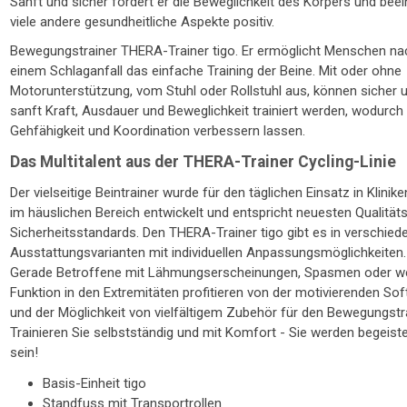
Sanft und sicher fördert er die Beweglichkeit des Körpers und beei
viele andere gesundheitliche Aspekte positiv.
Bewegungstrainer THERA-Trainer tigo. Er ermöglicht Menschen na
einem Schlaganfall das einfache Training der Beine. Mit oder ohne
Motorunterstützung, vom Stuhl oder Rollstuhl aus, können sicher 
sanft Kraft, Ausdauer und Beweglichkeit trainiert werden, wodurch
Gehfähigkeit und Koordination verbessern lassen.
Das Multitalent aus der THERA-Trainer Cycling-Linie
Der vielseitige Beintrainer wurde für den täglichen Einsatz in Klinik
im häuslichen Bereich entwickelt und entspricht neuesten Qualität
Sicherheitsstandards. Den THERA-Trainer tigo gibt es in verschied
Ausstattungsvarianten mit individuellen Anpassungsmöglichkeiten.
Gerade Betroffene mit Lähmungserscheinungen, Spasmen oder w
Funktion in den Extremitäten profitieren von der motivierenden So
und der Möglichkeit von vielfältigem Zubehör für den Bewegungstra
Trainieren Sie selbstständig und mit Komfort - Sie werden begeiste
sein!
Basis-Einheit tigo
Standfuss mit Transportrollen