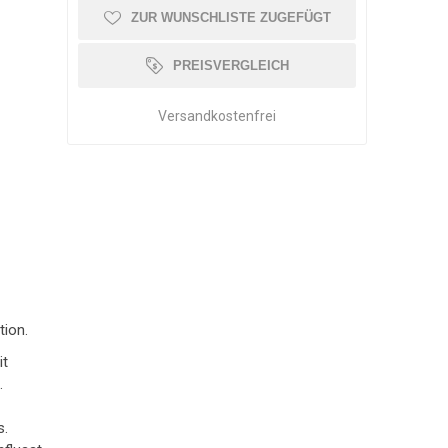
ZUR WUNSCHLISTE ZUGEFÜGT
OLLATOR ZUBEHÖR
SCHMERZTHERAPIE
WAAGE
PATIENTENTRANSFER
GEHWAGEN
PREISVERGLEICH
Versandkostenfrei
tion.
it
.
s.