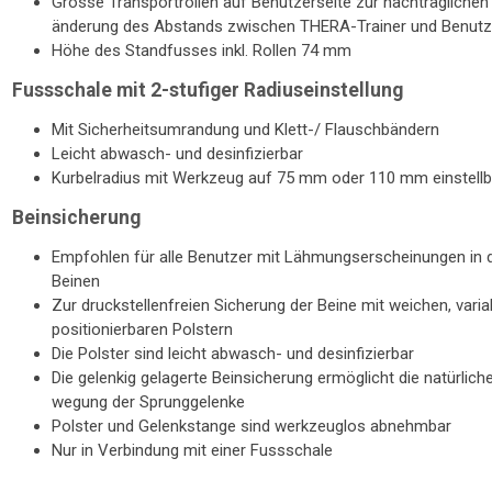
Grosse Trans­por­trol­len auf Be­nut­zer­sei­te zur nach­träg­li­che
än­de­rung des Ab­stands zwi­schen THERA-Trainer und Be­nut­z
Höhe des Stand­fusses inkl. Rol­len 74 mm
Fussschale mit 2-stufiger Radiuseinstellung
Mit Si­cher­heits­um­ran­dung und Klett-/ Flausch­bän­dern
Leicht ab­wasch- und des­in­fi­zier­bar
Kur­bel­ra­di­us mit Werk­zeug auf 75 mm oder 110 mm ein­stell­
Beinsicherung
Emp­foh­len für alle Be­nut­zer mit Läh­mungs­er­schei­nun­gen in
Bei­nen
Zur druck­stel­len­frei­en Si­che­rung der Beine mit wei­chen, va­ria­
po­si­tio­nier­ba­ren Pols­tern
Die Pols­ter sind leicht ab­wasch- und des­in­fi­zier­bar
Die ge­len­kig ge­la­ger­te Bein­si­che­rung er­mög­licht die na­tür­li­c
we­gung der Sprung­ge­len­ke
Pols­ter und Ge­lenk­stan­ge sind werk­zeug­los ab­nehm­bar
Nur in Ver­bin­dung mit einer Fuss­scha­le