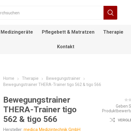
Medizingeräte
Pflegebett & Matratzen
Therapie
Kontakt
RÄT
FIEBERTHERMOMETER
BEWEGUNGSTRAINER
ALLTAGSHILFEN
NACHTTISCH
DECKENLIFTE
DUSCH- UND
ROLLSTUHL
DESINFEKTIONSMITTEL
ELEKTROROLLSTUHL
INFUSIONSSTÄNDER
LAGERUNGSKISSEN
EINSTIEGSHILFEN
AUFSTEHSESSEL
POOL LIFTE
F
TOILETTENSTÜHLE
Home
Therapie
Bewegungstrainer
Bewegungstrainer THERA-Trainer tigo 562 & tigo 566
Bewegungstrainer
Geben S
THERA-Trainer tigo
Produktbewert
562 & tigo 566
VERGL
Hersteller:
medica Medizintechnik GmbH