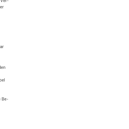
n Ver­
er
bar
 den
bel
he Be­