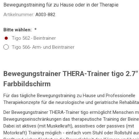
NTRATOR
STETHOSKOP
WAAGEN
Bewegungstraining für zu Hause oder in der Therapie
TOILETTENSITZERHÖHUNG
SCHUHE / SOCKEN /
LAGERUNGSHILFEN
ELEKTROMOBIL
PRAXISEINRICHTUNG
TOILETTENSTÜHLE
GEHHILFEN
STÜHLE
R
FINKEN
Artikelnummer:
A003-882
Bitte wählen:
*
Tigo 562 - Beintrainer
Tigo 566- Arm- und Beintrainer
Bewegungstrainer THERA-Trainer tigo 2.7"
Farbbildschirm
TE
Für das tägliche Bewegungstraining zu Hause und Professionelle
Therapiekonzepte für die neurologische und geriatrische Rehabilita
Der Bewegungstrainer THERA-Trainer tigo ermöglicht Menschen m
Bewegungseinschränkungen das therapeutische Training der Beine
Dabei ist aktives (mit Muskelkraft), assistives oder passives (mit
Motorkraft) Training möglich - einfach vom Stuhl oder Rollstuhl au