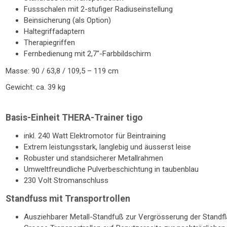
Fussschalen mit 2-stufiger Radiuseinstellung
Beinsicherung (als Option)
Haltegriffadaptern
Therapiegriffen
Fernbedienung mit 2,7"-Farbbildschirm
Masse: 90 / 63,8 / 109,5 – 119 cm
Gewicht: ca. 39 kg
Basis-Einheit THERA-Trainer tigo
inkl. 240 Watt Elek­tro­mo­tor für Bein­trai­ning
Ex­trem leis­tungs­stark, lang­le­big und äu­sserst leise
Ro­bus­ter und stand­si­che­rer Me­tall­rah­men
Um­welt­freund­li­che Pul­ver­be­schich­tung in tau­ben­blau
230 Volt Strom­an­schluss
Standfuss mit Transportrollen
Aus­zieh­ba­rer Me­tall-Stand­fuß zur Ver­grö­sse­rung der Stand­f