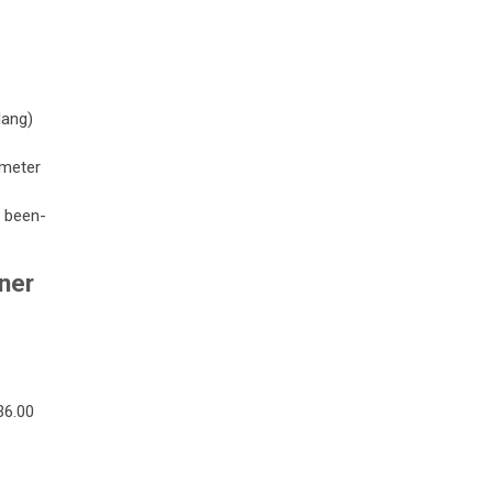
lang)
­me­ter
h be­en­
ner
36.00