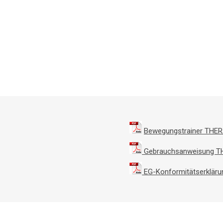
Bewegungstrainer THERA
Gebrauchsanweisung TH
EG-Konformitätserkläru