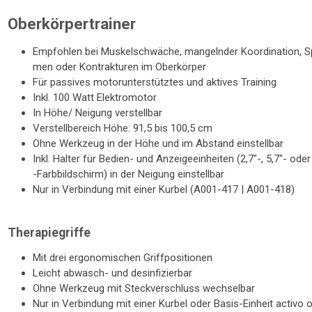
Oberkörpertrainer
Emp­foh­len bei Mus­kel­schwä­che, man­geln­der Ko­or­di­na­ti­on, 
men oder Kon­trak­tu­ren im Ober­kör­per
Für pas­si­ves mo­tor­un­ter­stütz­tes und ak­ti­ves Trai­ning
Inkl. 100 Watt Elek­tro­mo­tor
In Höhe/ Nei­gung ver­stell­bar
Ver­stell­be­reich Höhe: 91,5 bis 100,5 cm
Ohne Werk­zeug in der Höhe und im Ab­stand ein­stell­bar
Inkl. Hal­ter für Be­dien- und An­zei­ge­ein­hei­ten (2,7"-, 5,7"- ode
-Farb­bildschirm) in der Nei­gung ein­stell­bar
Nur in Ver­bin­dung mit einer Kur­bel (A001-417 | A001-418)
Therapiegriffe
Mit drei er­go­no­mi­schen Griff­po­si­tio­nen
Leicht ab­wasch- und des­in­fi­zier­bar
Ohne Werk­zeug mit Steck­ver­schluss wech­sel­bar
Nur in Ver­bin­dung mit einer Kur­bel oder Ba­sis-Ein­heit ac­tivo 