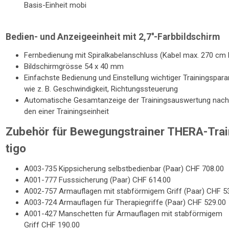
Ba­sis-Ein­heit mobi
Bedien- und Anzeigeeinheit mit 2,7''-Farbbildschirm
Fern­be­die­nung mit Spi­ral­ka­bel­an­schluss (Kabel max. 270 cm 
Bild­schirm­grö­sse 54 x 40 mm
Ein­fachs­te Be­die­nung und Ein­stel­lung wich­ti­ger Trai­nings­pa­ra
wie z. B. Ge­schwin­dig­keit, Rich­tungs­steue­rung
Au­to­ma­ti­sche Ge­samt­an­zei­ge der Trai­nings­aus­wer­tung nac
den einer Trai­nings­ein­heit
Zubehör für Bewegungstrainer THERA-Trai
tigo
A003-735 Kippsicherung selbstbedienbar (Paar) CHF 708.00
A001-777 Fusssicherung (Paar) CHF 614.00
A002-757 Armauflagen mit stabförmigem Griff (Paar) CHF 5
A003-724 Armauflagen für Therapiegriffe (Paar) CHF 529.00
A001-427 Manschetten für Armauflagen mit stabförmigem
Griff CHF 190.00