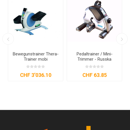
e
Bewegunstrainer Thera-
Pedaltrainer / Mini-
s
Trainer mobi
Trimmer - Russka
CHF 3’036.10
CHF 63.85